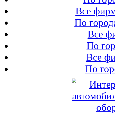
Все фир
По город
Все ф
По го
Все ф
По го