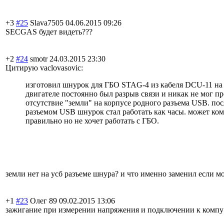
+3
#25
Slava7505
04.06.2015 09:26
SECGAS будет видеть???
+2
#24
smotr
24.03.2015 23:30
Цитирую vaclovasovic:
изготовил шнурок для ГБО STAG-4 из кабеля DCU-11 на
двигателе постоянно был разрыв связи и никак не мог п
отсутствие "земли" на корпусе родного разъема USB. по
разъемом USB шнурок стал работать как часы. может ком
правильно но не хочет работать с ГБО.
земли нет на усб разъеме шнура? и что именно заменил если 
+1
#23
Олег 89
09.02.2015 13:06
зажигание при измерении напряжения и подключении к компу