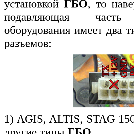
установкой
ГБО
, то нав
подавляющая часть у
оборудования имеет два т
разъемов:
1) AGIS, ALTIS, STAG 15
другие типы
ГБО
.