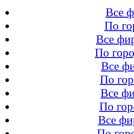
Все 
По го
Все фи
По горо
Все ф
По го
Все ф
По гор
Все ф
По гор