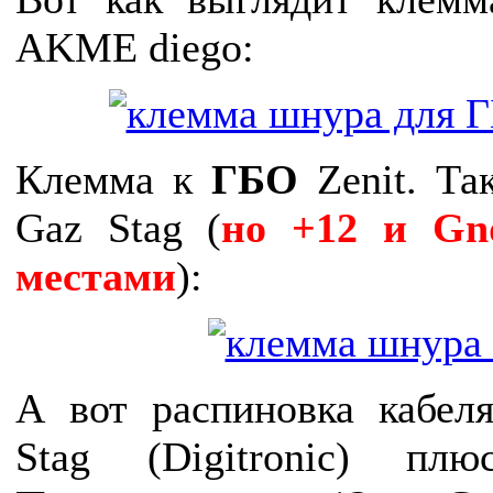
AKME diego:
Клемма к
ГБО
Zenit. Та
Gaz Stag (
но +12 и Gn
местами
):
А вот распиновка кабеля
Stag (Digitronic) п