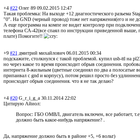
+4
#22
Олег 89
09.02.2015 12:47
Такая проблемка: На выходе +12 диагностического разьема Stag
"0". На GND (черный провод) тоже нет напряжения(его и не д
А еще программа на компе не видит контролер при подключени
телефона СА-42(все спаял по инструкции приведенной выше,
плате) Помогите!!
+9
#21
дмитрий михайлович
06.01.2015 00:34
подскажите, столкнулся с такой проблемой. купил usb-ttl на pl
но через какое то время происходит обрыв соединения. пробо
интернета 8-жильным (цветные соединял по два а полосатые в
припаивал с gnd и корпусу), потом решил просто без удлинне
происходит обрыв соединения. что я не так делаю?
+4
#20
G_r_i_g_a
30.11.2014 22:02
Цитирую Айиол:
Вопрос: ГБО ОМВЛ, двигатель включен, все работает, т.е.
должно быть какое-нибудь напряжение? .
Да, напряжение должно быть в районе +5, +6 вольт)