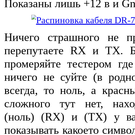
Показаны лишь +12 в и Gn
Ничего страшного не п
перепутаете RX и TX. Б
промеряйте тестером где
ничего не суйте (в родн
всегда, то ноль, а красн
сложного тут нет, нах
(ноль) (RX) и (TX) у ва
показывать какоето симво