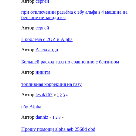
Автор
сергей
при отключении разьёма с эбу альфа s 4 машина на
бензине не заводится
Автор
сергей
Проблема с 2UZ и Alpha
Автор
Александр
Большей расход газа по сравнению с бензином
Автор
никита
топливная коррекция на газу
Автор
tesak767
«
1
2
3
»
гбо Alpha
Автор
danniz
«
1
2
3
»
Прошу помощи alpha aeb 2568d obd