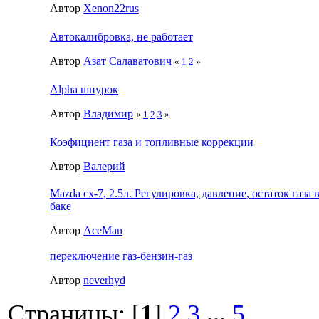
Автор
Xenon22rus
Автокалибровка, не работает
Автор
Азат Салаватович
«
1
2
»
Alpha шнурок
Автор
Владимир
«
1
2
3
»
Коэфициент газа и топливные коррекции
Автор
Валерий
Mazda cx-7, 2.5л. Регулировка, давление, остаток газа 
баке
Автор
AceMan
переключение газ-бензин-газ
Автор
neverhyd
Страницы: [
1
]
2
3
...
5