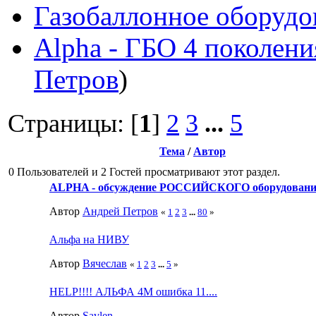
Газобаллонное оборудо
Alpha - ГБО 4 поколени
Петров
)
Страницы: [
1
]
2
3
...
5
Тема
/
Автор
0 Пользователей и 2 Гостей просматривают этот раздел.
ALPHA - обсуждение РОССИЙСКОГО оборудован
Автор
Андрей Петров
«
1
2
3
...
80
»
Альфа на НИВУ
Автор
Вячеслав
«
1
2
3
...
5
»
HELP!!!! АЛЬФА 4М ошибка 11....
Автор
Savlen