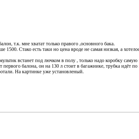
алон, т.к. мне хватат только правого ,основного бака.
 1500. Стако есть таки но цена вроде не самая низкая, а хотело
 мультик встанет под лючком в полу , только надо коробку самую
первого балона, он на 130 л стоит в багажнике, трубка идёт по
ботали. На картинке уже установленый.