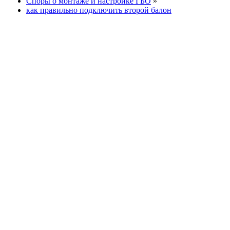
Споры о монтаже и настройке ГБО
»
как правильно подключить второй балон