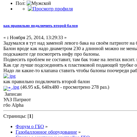
Пол:
как правильно подключить второй балон
«
:
Ноября 25, 2014, 13:29:33 »
Задумался я тут над заменой левого бака на своём патриоте на б
Балон вроде как надо диаметром 230 а длинной можно не меньше
подскажите где посмотреть инфу про балоны.
Подвесить проблем не составит, там бак тоже на лентах висит.
Как где лучше подсоединять к пластиковой подающей трубке от 
Надо ли какие-то клапана ставить чтобы балоны поочереди ра
как правильно подключить второй балон
.jpg
(46.95 кБ, 640x480 - просмотрено 278 раз.)
Записан
УАЗ Патриот
гбо Alpha
Страницы: [
1
]
Форум о ГБО
»
Газобаллонное оборудование
»