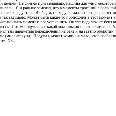
ми делами. Не сильно пригазовываю, машина жигуль с некоторым
одвисали...Я и раньше замечал, что в моменты троганий с большо
 щелчок редуктора. В общем, по ходу когда газ не справлялся с д
 так задумано. Может быть какие-то происходят в этот момент 
ожет поймать момент и все устаканить. Он тут подключает бенз 
оцессы. Потом подумал, а с какой команды он переключается на б
янул там параметры переключения на бенз и на газ (по оборотам, 
миллисекунд). Подумал, может компу их мало, чтоб сообразит
гом, ХЗ.