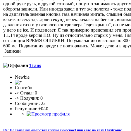
одной руке руль, в другой сотовый, попутно занимаюсь други
обороты зависли. Или иногда завел и тут же полетел - тоже п
на двигатель зеленая кнопка газа начинала мигать, слышен был
какие-то секунды-доли секунд переключался на бензин, видимо
давления газа и у газового контроллера "едет крыша", он не м
у него не ice. И подвисает. Я так примерно представил эти пр
1.1.14 вроде версия ПО. Ну из относительно старых у меня. Гл
есть опция ВРЕМЯ ОШИБКИ. По умолчанию выставлено 300 мс (
600 мс. Подвисания вроде не повторялись. Может дело и в дру
Записан
Trans
Newbie
Спасибо
-> Отдал: 0
-> Получил: 0
Сообщений: 22
Репутация: +0/-0
Re: Подвисание оборотов (периодическое) при езде на газу Digitronic