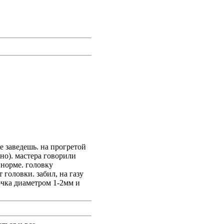
е заведешь. на прогретой
но). мастера говорили
 норме. головку
 головки. забил, на газу
очка диаметром 1-2мм и