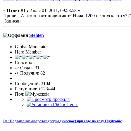
«
Ответ #1 :
Июля 01, 2011, 09:58:58 »
Привет! А что значит подвисают? Ниже 1200 не опускаются? (1
Записан
Stehlen
Global Moderator
Hero Member
Спасибо
-> Отдал: 31
-> Получил: 82
Сообщений: 3104
Репутация: +123/-44
Пол:
Re: Подвисание оборотов (периодическое) при езде на газу Digitronic