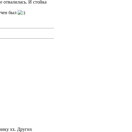
е отвалилась. И стойка
ручен был
чику хх. Других