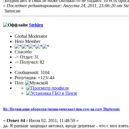
:)подвисают в смысле ниже скольки-то не падают. то есть бро
«
Последнее редактирование: Августа 24, 2011, 23:06:20 от Ste
Записан
Stehlen
Global Moderator
Hero Member
Спасибо
-> Отдал: 31
-> Получил: 82
Сообщений: 3104
Репутация: +123/-44
Пол:
Re: Подвисание оборотов (периодическое) при езде на газу Digitronic
«
Ответ #4 :
Июля 02, 2011, 11:48:59 »
да. Я раньше защищал автоваз, вроде дешевые - что с них взя