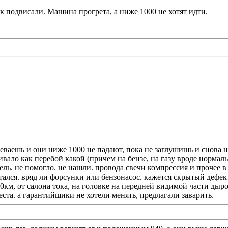
к подвисали. Машина прогрета, а ниже 1000 не хотят идти.
реваешь и они ниже 1000 не падают, пока не заглушишь и снова н
вало как перебой какой (причем на бензе, на газу вроде нормаль
ель. не помогло. не нашли. провода свечи компрессия и прочее в
тался. вряд ли форсунки или бензонасос. кажется скрытый дефект
0км, от салона тока, на головке на передней видимой части дыр
ста. а гарантийщики не хотели менять, предлагали заварить.