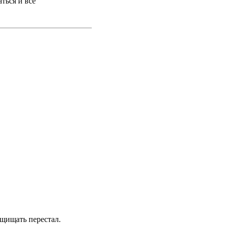
ться и все
ащищать перестал.