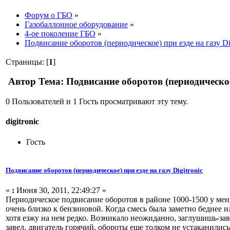
Форум о ГБО
»
Газобаллонное оборудование
»
4-ое поколение ГБО
»
Подвисание оборотов (периодическое) при езде на газу Dig
Страницы: [
1
]
Автор
Тема: Подвисание оборотов (периодическое)
0 Пользователей и 1 Гость просматривают эту тему.
digitronic
Гость
Подвисание оборотов (периодическое) при езде на газу Digitronic
«
:
Июня 30, 2011, 22:49:27 »
Периодическое подвисание оборотов в районе 1000-1500 у меня
очень близко к бензиновой. Когда смесь была заметно беднее и
хотя езжу на нем редко. Возникало неожиданно, заглушишь-зав
завел, двигатель горячий, обороты еще толком не устаканились,