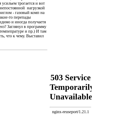
 усильем трогается и вот
йнепосто
янной нагрузкой
виглом - газовый комп на
какие-то перепады
видимо и иногда получаетя
енз? Заглянул в программу
темпепратуре и пр.) И там
ь, что к чему. Выставил