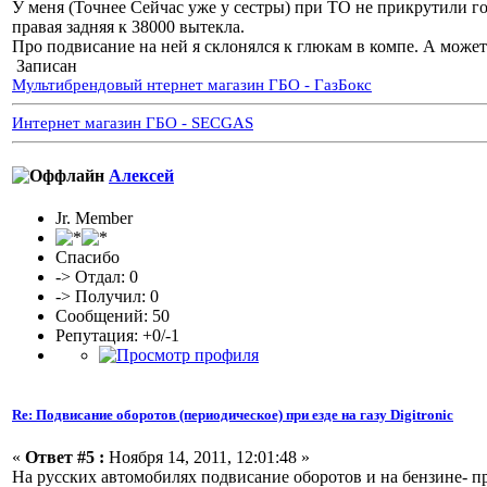
У меня (Точнее Сейчас уже у сестры) при ТО не прикрутили го
правая задняя к 38000 вытекла.
Про подвисание на ней я склонялся к глюкам в компе. А может
Записан
Мультибрендовый нтернет магазин ГБО - ГазБокс
Интернет магазин ГБО - SECGAS
Алексей
Jr. Member
Спасибо
-> Отдал: 0
-> Получил: 0
Сообщений: 50
Репутация: +0/-1
Re: Подвисание оборотов (периодическое) при езде на газу Digitronic
«
Ответ #5 :
Ноября 14, 2011, 12:01:48 »
На русских автомобилях подвисание оборотов и на бензине- п