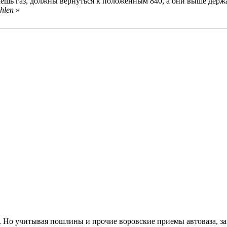
саешь газ, должны вернуться к положенным 840, а они выше держа
hlen
»
ть. Но учитывая пошлины и прочие воровские приемы автоваза, з