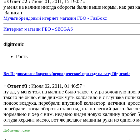
«
Ответ #2 :
Июля 01, 2011, 15:19:02 »
у меня на калине иногда обороты были выше нормы, как раз ка
Записан
Мультибрендовый нтернет магазин ГБО - ГазБокс
Интернет магазин ГБО - SECGAS
digitronic
Гость
Re: Подвисание оборотов (периодическое) при езде на газу Digitronic
«
Ответ #3 :
Июля 02, 2011, 01:46:57 »
ну да, у меня тож на малине было такое. с утра холодную прог
такого не было. еще движок чуть колбасило и с глушака попыхи
подсос воздуха. перебрали впускной коллектор, датчики, дросс
перебрали. тогда обороты стали падать. но легкий расколбас ос
нормально и хер с ним. недавно видел новую калдину пробег 5
оттуда херачит масло, вот же делают машины руки из одного ме
Добавлено позже