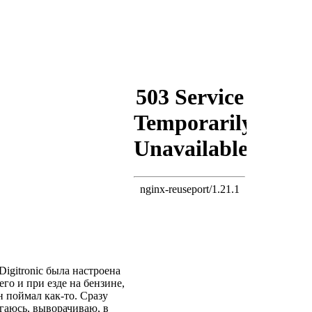
igitronic была настроена
го и при езде на бензине,
н поймал как-то. Сразу
огаюсь, выворачиваю, в