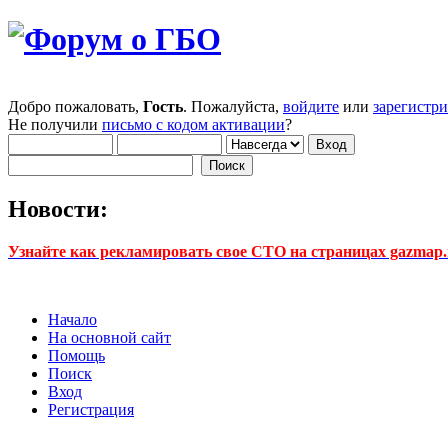
Добро пожаловать,
Гость
. Пожалуйста,
войдите
или
зарегистр
Не получили
письмо с кодом активации
?
Новости:
Узнайте как рекламировать свое СТО на страницах gazmap.r
Начало
На основной сайт
Помощь
Поиск
Вход
Регистрация