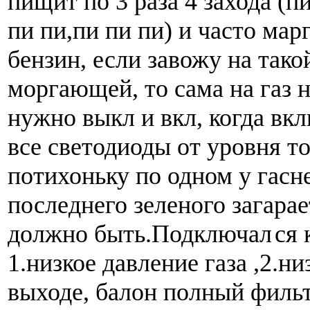
пищит по 3 раза 4 захода (п
пи пи,пи пи пи) и часто мар
бензин, если завожу на тако
моргающей, то сама на газ 
нужно выкл и вкл, когда вк
все светодиоды от уровня т
потихоньку по одном у гасне
последнего зеленого загарае
должно быть.Подключал
ся 
1.низкое давление газа ,2.ни
выходе, балон полный фильт