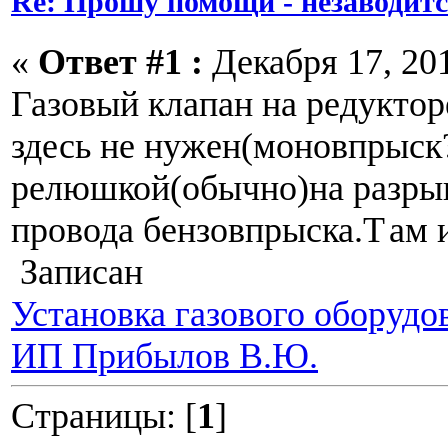
Re: Прошу помощи - незаводитс
«
Ответ #1 :
Декабря 17, 201
Газовый клапан на редукто
здесь не нужен(моновпрыск
релюшкой(обычно)на разры
провода бензовпрыска.Т
ам 
Записан
Установка газового оборудо
ИП Прибылов В.Ю.
Страницы: [
1
]