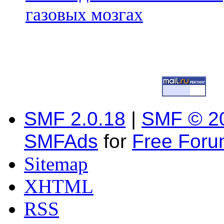
газовых мозгах
SMF 2.0.18
|
SMF © 2
SMFAds
for
Free For
Sitemap
XHTML
RSS