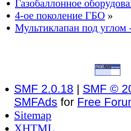
Газобаллонное оборудова
4-ое поколение ГБО
»
Мультиклапан под углом 
SMF 2.0.18
|
SMF © 2
SMFAds
for
Free For
Sitemap
XHTML