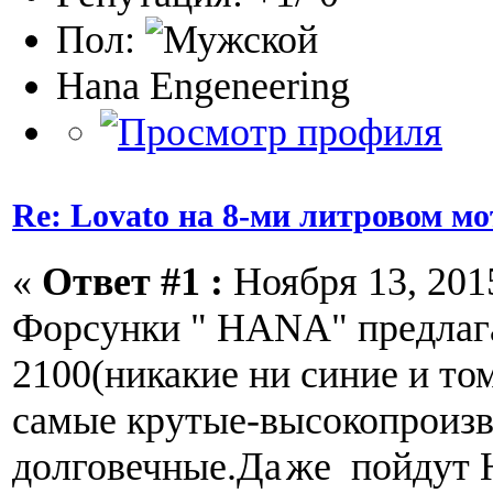
Пол:
Hana Engeneering
Re: Lovato на 8-ми литровом мо
«
Ответ #1 :
Ноября 13, 2015
Форсунки " HANA" предла
2100(никакие ни синие и то
самые крутые-высокопроиз
долговечные.Да
же пойдут