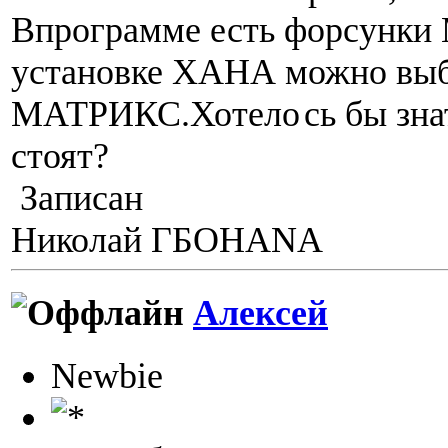
Впрограмме есть форсунк
установке ХАНА можно выб
МАТРИКС.Хотело
сь бы зна
стоят?
Записан
Николай ГБОHANA
Алексей
Newbie