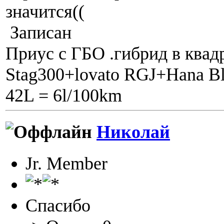
значится((
Записан
Приус с ГБО .гибрид в квадр
Stag300+lovato RGJ+Hana Bl
42L = 6l/100km
Николай
Jr. Member
Спасибо