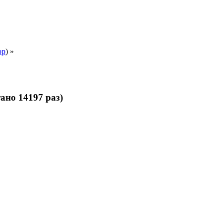
ор
) »
ано 14197 раз)