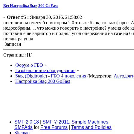
Re: Настройка Stag 200 GoFast
«
Ответ #5 :
Января 30, 2016, 21:58:02 »
поставил на омегу б с мотором 2.0 тот же блок, только форсы AE
недособраны...
.. что можно говорить о настройке? у меня обе 
поставил еще вариатор и поднял угол опережения на газе на 6 
поллитра упал
Записан
Страницы: [
1
]
Форум о ГБО
»
Газобаллонное оборудование
»
Stag (Digitronic) - ГБО 4 поколения
(Модератор:
Автодокт
Настройка Stag 200 GoFast
SMF 2.0.18
|
SMF © 2011
,
Simple Machines
SMFAds
for
Free Forums
|
Terms and Policies
Sitemap