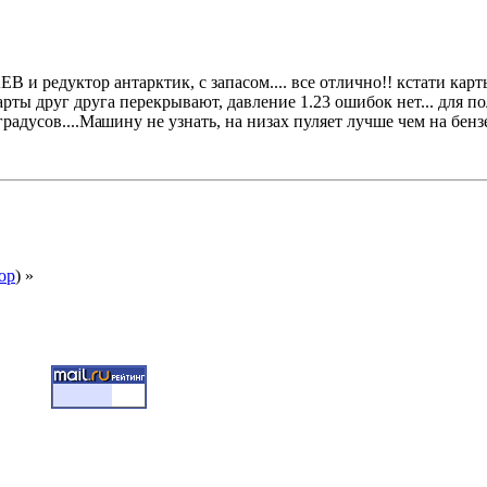
B и редуктор антарктик, с запасом.... все отлично!! кстати карт
карты друг друга перекрывают, давление 1.23 ошибок нет... для 
градусов....Ма
шину не узнать, на низах пуляет лучше чем на бензе
ор
) »