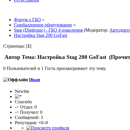
Форум о ГБО
»
Газобаллонное оборудование
»
Stag (Digitronic) - ГБО 4 поколения
(Модератор:
Автодокт
Настройка Stag 200 GoFast
Страницы: [
1
]
Автор
Тема: Настройка Stag 200 GoFast (Прочит
0 Пользователей и 1 Гость просматривают эту тему.
Иван
Newbie
Спасибо
-> Отдал: 0
-> Получил: 0
Сообщений: 3
Репутация: +0/-0