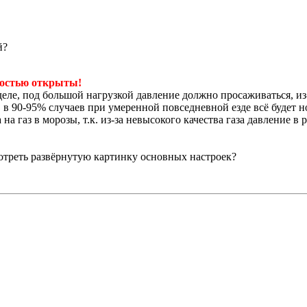
й?
остью открыты!
еле, под большой нагрузкой давление должно просаживаться, из-з
 в 90-95% случаев при умеренной повседневной езде всё будет н
 газ в морозы, т.к. из-за невысокого качества газа давление в 
отреть развёрнутую картинку основных настроек
?