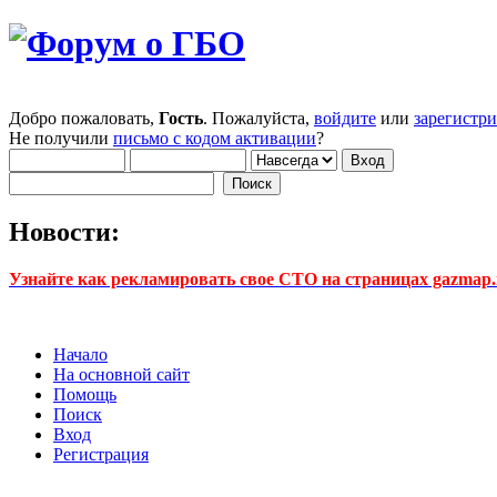
Добро пожаловать,
Гость
. Пожалуйста,
войдите
или
зарегистр
Не получили
письмо с кодом активации
?
Новости:
Узнайте как рекламировать свое СТО на страницах gazmap.r
Начало
На основной сайт
Помощь
Поиск
Вход
Регистрация