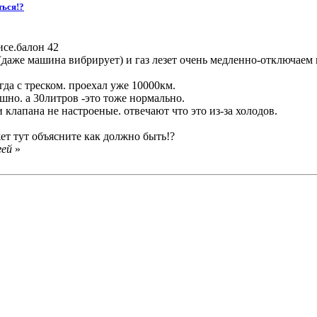
ться!?
исе.балон 42
(даже машина вибрирует) и газ лезет очень медленно-отключаем 
егда с треском. проехал уже 10000км.
шно. а 30литров -это тоже нормально.
 клапана не настроеные. отвечают что это из-за холодов.
ет тут объясните как должно быть!?
гей
»