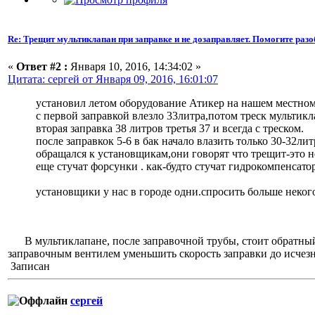
Re: Трещит мультиклапан при заправке и не дозаправляет. Помогите разо
«
Ответ #2 :
Января 10, 2016, 14:34:02 »
Цитата: сергей от Января 09, 2016, 16:01:07
установил летом оборудование Атикер на нашем местном
с первой заправкой влезло 33литра,потом треск мультикл
вторая заправка 38 литров третья 37 и всегда с треском.
после заправкок 5-6 в бак начало влазить только 30-32лит
обращался к установщикам,они говорят что трещит-это не
еще стучат форсунки . как-будто стучат гидрокомпенсат
о
установщики у нас в городе одни.спросить больше неког
В мультиклапане, после заправочной трубы, стоит обратный 
заправочным вентилем уменьшить скорость заправки до исчезн
Записан
сергей