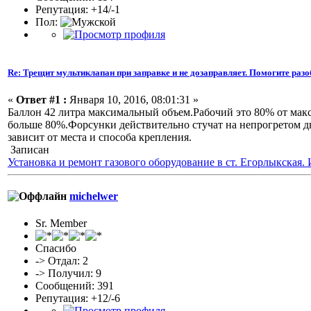
Репутация: +14/-1
Пол:
Re: Трещит мультиклапан при заправке и не дозаправляет. Помогите разо
«
Ответ #1 :
Января 10, 2016, 08:01:31 »
Баллон 42 литра максимальный объем.Рабочий это 80% от макси
больше 80%.Форсунки действительно стучат на непрогретом д
зависит от места и способа крепления.
Записан
Установка и ремонт газового оборудование в ст. Егорлыкская
michelwer
Sr. Member
Спасибо
-> Отдал: 2
-> Получил: 9
Сообщений: 391
Репутация: +12/-6