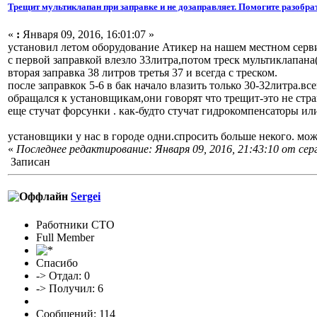
Трещит мультиклапан при заправке и не дозаправляет. Помогите разобра
«
:
Января 09, 2016, 16:01:07 »
установил летом оборудование Атикер на нашем местном серв
с первой заправкой влезло 33литра,потом треск мультиклапана
вторая заправка 38 литров третья 37 и всегда с треском.
после заправкок 5-6 в бак начало влазить только 30-32литра.вс
обращался к установщикам,они говорят что трещит-это не стра
еще стучат форсунки . как-будто стучат гидрокомпенсат
оры или
установщики у нас в городе одни.спросить больше некого. мож
«
Последнее редактирование: Января 09, 2016, 21:43:10 от сер
Записан
Sergei
Работники СТО
Full Member
Спасибо
-> Отдал: 0
-> Получил: 6
Сообщений: 114