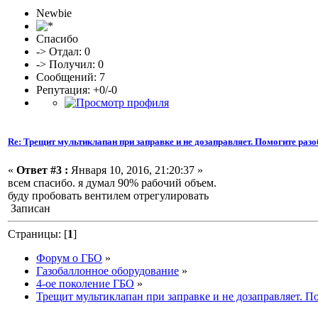
Newbie
Спасибо
-> Отдал: 0
-> Получил: 0
Сообщений: 7
Репутация: +0/-0
Re: Трещит мультиклапан при заправке и не дозаправляет. Помогите разо
«
Ответ #3 :
Января 10, 2016, 21:20:37 »
всем спасибо. я думал 90% рабочий объем.
буду пробовать вентилем отрегулировать
Записан
Страницы: [
1
]
Форум о ГБО
»
Газобаллонное оборудование
»
4-ое поколение ГБО
»
Трещит мультиклапан при заправке и не дозаправляет. По