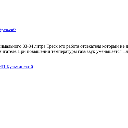
браться!?
мального 33-34 литра.Треск это работа отсекателя который не д
вигателе.При повышении температуры газа звук уменьшается.Та
. ИП Кульминский