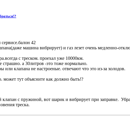
браться!?
 сервисе.балон 42
апана(даже машина вибрирует) и газ лезет очень медленно-откл
ра.всегда с треском. проехал уже 10000км.
 страшно. а 30литров -это тоже нормально.
ры или клапана не настроеные. отвечают что это из-за холодов.
о. может тут объясните как должно быть!?
клапан с пружиной, вот шарик и вибрирует при заправке. Убр
овения треска.