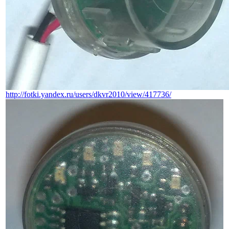
http://fotki.yandex.ru/users/dkvr2010/view/417736/