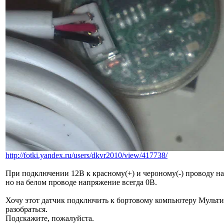
http://fotki.yandex.ru/users/dkvr2010/view/417738/
При подключении 12В к красному(+) и чероному(-) проводу на 
но на белом проводе напряжение всегда 0В.
Хочу этот датчик подключить к бортовому компьютеру Мультитр
разобраться.
Подскажите, пожалуйста.