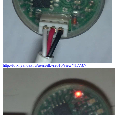
http://fotki.yandex.ru/users/dkvr2010/view/417737/