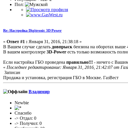
Пол:
Re: Настройка Digitronic 3D Power
«
Ответ #1 :
Января 31, 2016, 21:38:18 »
В Вашем случае сделать
довпрыск
бензина на оборотах выше 
В вашем контроллере
3D-Power
есть только возможность полн
Если настройка ГБО проведена
правильно!!!
- ничего с Вашим 
«
Последнее редактирование: Января 31, 2016, 21:42:07 от Га
Записан
Продажа и установка, регистрация ГБО в Москве. ГазВест
Владимир
Newbie
Спасибо
-> Отдал: 0
-> Получил: 0