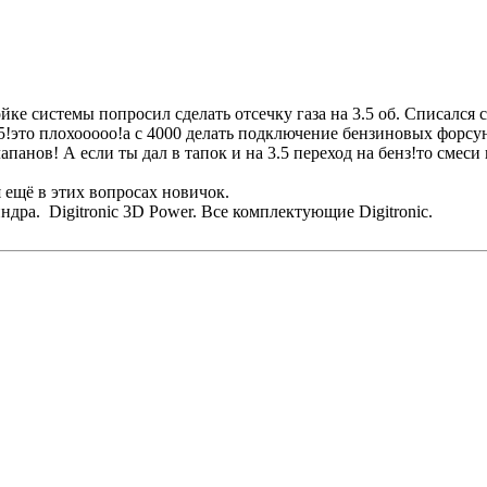
йке системы попросил сделать отсечку газа на 3.5 об. Списался 
.5!это плохооооо!а с 4000 делать подключение бензиновых форсун
панов! А если ты дал в тапок и на 3.5 переход на бенз!то смеси 
 ещё в этих вопросах новичок.
линдра. Digitronic 3D Power. Все комплектующие Digitronic.