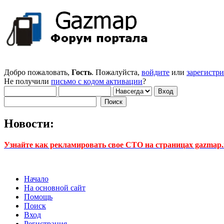
Добро пожаловать,
Гость
. Пожалуйста,
войдите
или
зарегистр
Не получили
письмо с кодом активации
?
Новости:
Узнайте как рекламировать свое СТО на страницах gazmap.r
Начало
На основной сайт
Помощь
Поиск
Вход
Регистрация