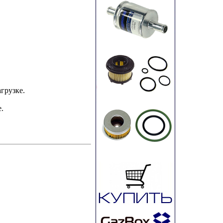
грузке.
.