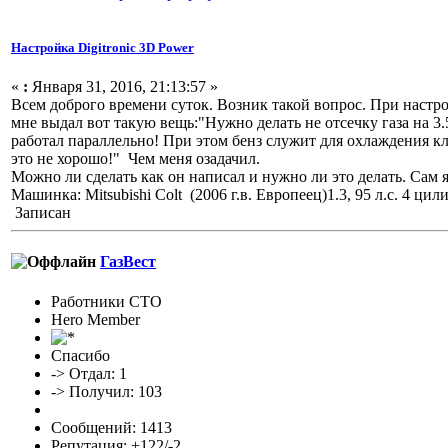
Настройка Digitronic 3D Power
«
:
Января 31, 2016, 21:13:57 »
Всем доброго времени суток. Возник такой вопрос. При настро
мне выдал вот такую вещь:"Нужно делать не отсечку газа на 3
работал параллельно! При этом бенз служит для охлаждения кла
это не хорошо!" Чем меня озадачил.
Можно ли сделать как он написал и нужно ли это делать. Сам я
Машинка: Mitsubishi Colt (2006 г.в. Европеец)1.3, 95 л.с. 4 ци
Записан
ГазВест
Работники СТО
Hero Member
Спасибо
-> Отдал: 1
-> Получил: 103
Сообщений: 1413
Репутация: +122/-2