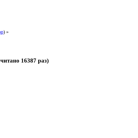
ор
) »
читано 16387 раз)