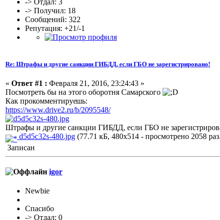
-> Отдал: 3
-> Получил: 18
Сообщений: 322
Репутация: +21/-1
Re: Штрафы и другие санкции ГИБДД, если ГБО не зарегистрировано!
«
Ответ #1 :
Февраля 21, 2016, 23:24:43 »
Посмотреть бы на этого оборотня Самарского
Как прокомментируе
шь:
https://www.drive2.ru/b/2095548/
Штрафы и другие санкции ГИБДД, если ГБО не зарегистриров
d5d5c32s-480.jpg
(77.71 кБ, 480x514 - просмотрено 2058 раз.
Записан
igor
Newbie
Спасибо
-> Отдал: 0