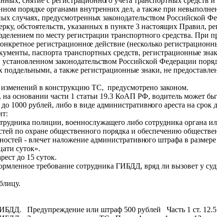
анных, снятие с регистрационно
го учета транспортных средств 
енном порядке органами внутренних дел, а также при невыполн
ных случаях, предусмотренны
х законодательст
вом Российской Фе
ку, обстоятельств, указанных в пункте 3 настоящих Правил, р
зделением по месту регистрации транспортного средства. При 
онкретное регистрационно
е действие (несколько регистрационн
окументы, паспорта транспортных средств, регистрационны
е зна
 установленном законодательст
вом Российской Федерации поря
х поддельными, а также регистрационны
е знаки, не предоставл
я изменений в конструкцию ТС, предусмотрено законом.
я, на основании части 1 статьи 19.3 КоАП РФ, водитель может бы
 до 1000 рублей, либо в виде административн
ого ареста на срок 
т:
трудника полиции, военнослужащег
о либо сотрудника органа и
стей по охране общественного порядка и обеспечению обществен
остей - влечет наложение административн
ого штрафа в размере
цати суток».
рест до 15 суток.
ормленное требование сотрудника ГИБДД, вряд ли вызовет у суд
блицу.
ГИБДД. Предупреждение или штраф 500 рублей Часть 1 ст. 12