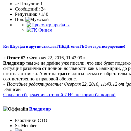
-> Получил: 1
Сообщений: 24
Репутация: +1/-0
Пол:
Re: Штрафы и другие санкции ГИБДД, если ГБО не зарегистрировано!
«
Ответ #2 :
Февраля 22, 2016, 11:42:09 »
Владимир
там же на драйве уже писали, что ещё будет подза
ситуация различна от полной лояльности как в Башкирии, до р
штатная отписка. А вот на трассе идпсы весьма изобретательн
соответственно к правовой обороне.
«
Последнее редактирование: Февраля 22, 2016, 11:43:12 от igo
Записан
Сохрани сбережения - открой ИИС не корми банкиров!
Владимир
Работники СТО
Sr. Member