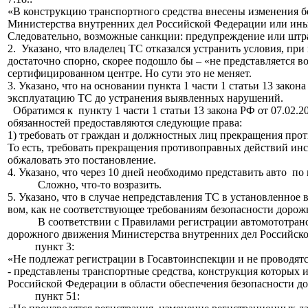
«В конструкцию транспортного средства внесены изменения б
Министерства внутренних дел Российской Федерации или ины
Следовательно, возможные санкции: предупреждение или штра
2. Указано, что владелец ТС отказался устранить условия, при
достаточно спорно, скорее подошло бы – «не представляется в
сертифицирован
ном центре. Но сути это не меняет.
3. Указано, что на основании пункта 1 части 1 статьи 13 зако
эксплуатацию ТС до устранения выявленных нарушений.
Обратимся к пункту 1 части 1 статьи 13 закона РФ от 07.02.2
обязанностей предоставляютс
я следующие права:
1) требовать от граждан и должностных лиц прекращения пр
То есть, требовать прекращения противоправных действий инсп
обжаловать это постановление.
4. Указано, что через 10 дней необходимо представить авто п
Сложно, что-то возразить.
5. Указано, что в случае непредставлени
я ТС в установленное 
вом, как не соответствующе
е требованиям безопасности дорож
В соответствии с Правилами регистрации автомототран
дорожного движения Министерства внутренних дел Российск
пункт 3:
«Не подлежат регистрации в Госавтоинспекц
ии и не проводят
- представлены транспортные средства, конструкция которых 
Российской Федерации в области обеспечения безопасности д
пункт 51: