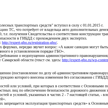
есных транспортных средств" вступил в силу с 01.01.2015 г.
кцию ТС, что потребует от владельца авто дополнительных дене
О, т.е. получения Свидетельства о соответствии конструкции тра
опасности в ГИБДД с прохождением двух экспертиз.
ь:
http://expert-gbo.ru/registration-gbo/
.
х форумах, нередко звучит вопрос: «А какие санкции могут бы
а
нного в установленном порядке ГБО».
в Требовании о недопущении административн
ого правонарушения
марской области (текст см. здесь:
http://expert-gbo.ru/wp-conte
шении (постановление по делу об административн
ом правонару
струкцию которого внесены изменения без согласования с ГИБДД
остей или условий, при которых в соответствии с Основными 
остных лиц по обеспечению безопасности дорожного движения 
стей и условий, указанных в частях 2 - 7 настоящей статьи, - в
ей».
ых запрещается эксплуатация транспортных средств» к Основны