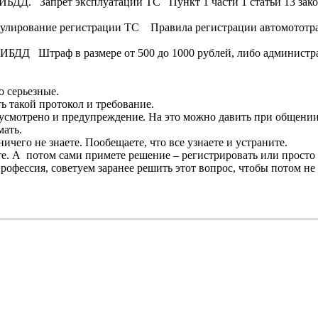
ИБДД. Запрет эксплуатации ТС Пункт 1 части 1 статьи 13 закон
нулирование регистрации ТС Правила регистрации автомототр
ГИБДД Штраф в размере от 500 до 1000 рублей, либо администр
о серьезные.
ь такой протокол и требование.
едусмотрено и предупреждение
. На это можно давить при общении
мать.
ичего не знаете. Пообещаете, что все узнаете и устраните.
ите. А потом сами примете решение – регистрировать или просто
профессия, советуем заранее решить этот вопрос, чтобы потом не