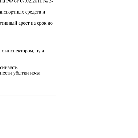
а РФ от 07.02.2011 № 3-
ансп
ортных средств и
ативн
ый арест на срок до
 с инспектором, ну а
 снимать.
 нести убытки из-за