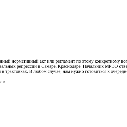
конный нормативный акт или регламент по этому конкретному во
еальных репрессий в Самаре, Краснодаре. Начальник МРЭО ответ
ы в трактовках. В любом случае, нам нужно готовиться к очередн
r
»