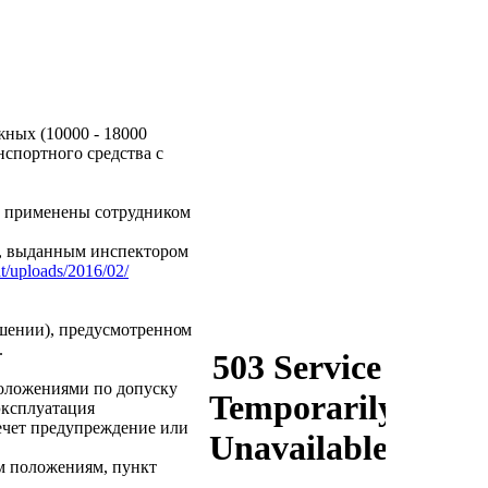
жных (10000 - 18000
нспортного средства с
ть применены сотрудником
, выданным инспектором
nt/uploads/2016/02/
шении), предусмотренно
м
.
положениями по допуску
эксплуатация
лечет предупреждение или
м положениям, пункт