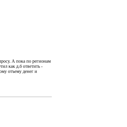
просу. А пока по регионам
ил как д.б ответить -
ому отъему денег и