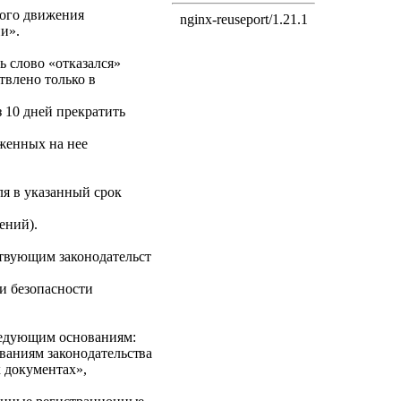
ого движения
и».
ь слово «отказался»
твлено только в
з 10 дней прекратить
оженных на нее
ля в указанный срок
ений).
ствующим законодательст
и безопасности
ледующим основаниям:
ваниям законодательст
ва
 документах»,