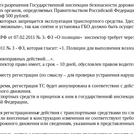
ез разрешения Государственно
й инспекции безопасности дорожн
х органов, определяемых Правительством Российской Федераци
ф 500 рублей.
 которых запрещается эксплуатация транспортного средства. Здес
озможным», так как снятие и установка ГБО должно быть осущес
на РФ от 07.02.2011 № 3- ФЗ «О полиции» инспектор требует чере
011 № 3 - ФЗ, которая гласит: «1. Полиции для выполнения возл
отивоправных действий…».
ектор право имеет, а срок – 10 дней, обусловлен правом водите
о месту регистрации (по смыслу – для проверки устранения наруш
время, регистрация ТС будет аннулирована в соответствии с дей
ного движения.
сп
ортных средств и прицепов к ним в государственно
й инспекци
ой Федерации,
ся регистрационны
е действия с транспортными средствами по с
или внесенные в конструкцию изменения не соответствуют требо
орожного движения или сведениям, указанным в представленных