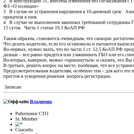
2 В конструкцию ТС внесены изменения без согласования с Г
ФЗ «О полиции»
3 В случае не устранения нарушения в 10-дневный срок Ан
прицепов к ним
4 В случае не выполнения законных требований сотрудника 
15 суток Часть 1 статьи 19.3 КоАП РФ
Таким образом, становится очевидным, что санкции достаточн
Что делать водителю, если его остановили и пытаются выписат
Во-первых, нужно знать, что по части 1 ст. 12.5 КоАП РФ пр
дальше – все равно придется или узаконивать ГБО или его сни
Во-вторых, наверное, можно «прикинуться» и сказать, что Вы н
В-третьих, решить вопрос на месте, пообещав, что все устран
Предусмотрител
ьным водителям, особенно тем – для кого это 
простоя и ускорения решения вопроса регистрации.
Записан
Владимир
Работники СТО
Sr. Member
Спасибо