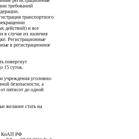
и иные регистрационны
е
ении требований
дерации.
егистрация транспортного
прекращении
ы
х действий) и все
ки в случае их наличия
дке. Регистрационны
е
енны
е в регистрационно
е
ть повергнут
до 15 суток.
ли учреждения уголовно-
ной безопасности, а
 от пятисот до одной
ьи желание стать на
.5 КоАП РФ