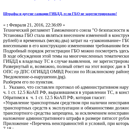
Штрафы и другие санкции ГИБДД, если ГБО не зарегистрировано!
«
:
Февраля 21, 2016, 22:36:09 »
Технический регламент Таможенного союза "О безопасности кол
Установка ГБО стала являться внесением изменений в констру
рублей) и временных (месяц-два) затрат на «узаконивание» ГБ
внесенными в его конструкцию изменениями требованиям без
Подробный порядок регистрации ГБО можно посмотреть здес
В ходе обсуждения этой темы на многочисленных тематически
ГИБДД к владельцу ТС в случае выявления, не зарегистриров
Развернутый и, возможно, полный ответ на этот вопрос дан 
ОПС гр ДПС ОГИБДД ОМВД России по Исаклинскому району Са
Уведомление-о-нарушении.jpg).
Разберем его по пунктам.
1. Указано, что составлен протокол об административн
ом нару
ч. 1 ст. 12.5 КоАП РФ, выразившимся в управлении ТС, в кон
Обратимся к ч. 1 ст. 12.5 КоАП РФ, которая гласит:
«Управление транспортным средством при наличии неисправн
транспортных средств к эксплуатации и обязанностями должн
транспортного средства запрещена, за исключением неисправно
наложение административн
ого штрафа в размере пятисот рубл
Приложение «Перечень неисправностей и условий, при котор
7.18.: