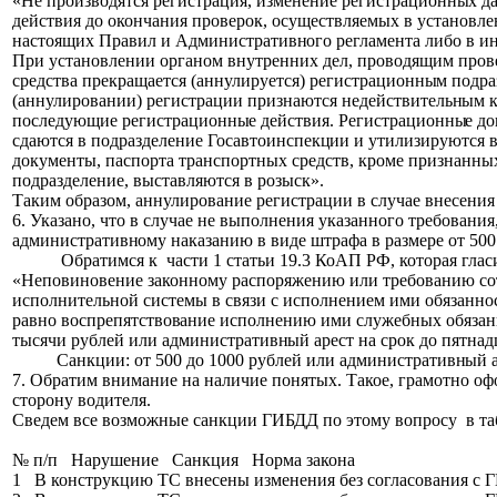
«Не производятся регистрация, изменение регистрационны
х д
действия до окончания проверок, осуществляемых в установл
настоящих Правил и Административн
ого регламента либо в и
При установлении органом внутренних дел, проводящим провер
средства прекращается (аннулируется) регистрационны
м подра
(аннулировании) регистрации признаются недействительн
ым к
последующие регистрационны
е действия. Регистрационны
е д
сдаются в подразделение Госавтоинспекц
ии и утилизируются в
документы, паспорта транспортных средств, кроме признанны
подразделение, выставляются в розыск».
Таким образом, аннулирование регистрации в случае внесени
6. Указано, что в случае не выполнения указанного требовани
административн
ому наказанию в виде штрафа в размере от 500
Обратимся к части 1 статьи 19.3 КоАП РФ, которая гласи
«Неповиновение законному распоряжению или требованию со
исполнительной системы в связи с исполнением ими обязанно
равно воспрепятствов
ание исполнению ими служебных обязанн
тысячи рублей или административн
ый арест на срок до пятнад
Санкции: от 500 до 1000 рублей или административн
ый а
7. Обратим внимание на наличие понятых. Такое, грамотно оф
сторону водителя.
Сведем все возможные санкции ГИБДД по этому вопросу в та
№ п/п Нарушение Санкция Норма закона
1 В конструкцию ТС внесены изменения без согласования с 