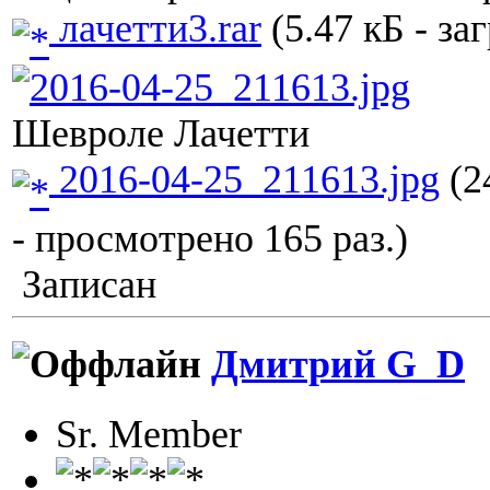
лачетти3.rar
(5.47 кБ - за
Шевроле Лачетти
2016-04-25_211613.jpg
(2
- просмотрено 165 раз.)
Записан
Дмитрий G_D
Sr. Member