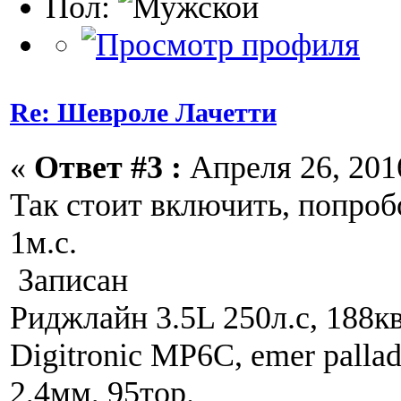
Пол:
Re: Шевроле Лачетти
«
Ответ #3 :
Апреля 26, 2016
Так стоит включить, попроб
1м.с.
Записан
Риджлайн 3.5L 250л.с, 188кв
Digitronic MP6C, emer pall
2,4мм, 95тор.