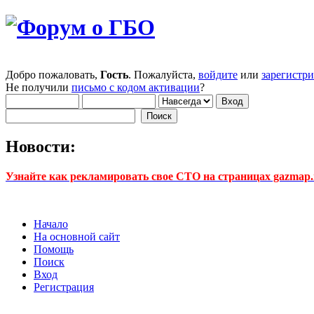
Добро пожаловать,
Гость
. Пожалуйста,
войдите
или
зарегистр
Не получили
письмо с кодом активации
?
Новости:
Узнайте как рекламировать свое СТО на страницах gazmap.r
Начало
На основной сайт
Помощь
Поиск
Вход
Регистрация