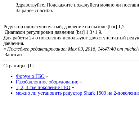
Здравствуйте. Подскажите пожалуйста можно ли поставит
За ранее спасибо.
Редуктор одноступенчаты
й, давление на выходе [bar] 1,5.
Диапазон регулировки давления [bar] 1,3÷1,9.
Для работы 2-го поколения используют двухступенчаты
й редук
давления.
«
Последнее редактирование: Мая 09, 2016, 14:47:40 от michel
Записан
Страницы: [
1
]
Форум о ГБО
»
Газобаллонное оборудование
»
1, 2, 3-тье поколение ГБО
»
можно ли установить редуктор Shark 1500 на 2-поколени