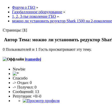
Форум о ГБО
»
Газобаллонное оборудование
»
1, 2, 3-тье поколение ГБО
»
можно ли установить редуктор Shark 1500 на 2-поколение
Страницы: [
1
]
Автор
Тема: можно ли установить редуктор Shar
0 Пользователей и 1 Гость просматривают эту тему.
ivansedoj
Newbie
Спасибо
-> Отдал: 0
-> Получил: 0
Сообщений: 13
Репутация: +0/-0