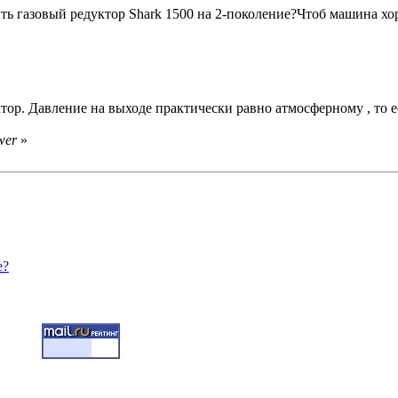
ь газовый редуктор Shark 1500 на 2-поколение?Чтоб машина хор
тор. Давление на выходе практически равно атмосферному , то е
wer
»
е?