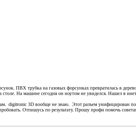
орсунок. ПВХ трубка на газовых форсунках превратилась в дере
а столе. На машине сегодня он ноутом не увиделся. Нашел в ине
кам. digitronic 3D вообще не знаю. Этот разъем унифицирован п
пробовать. Отпишусь по результату. Прошу профи помочь советами