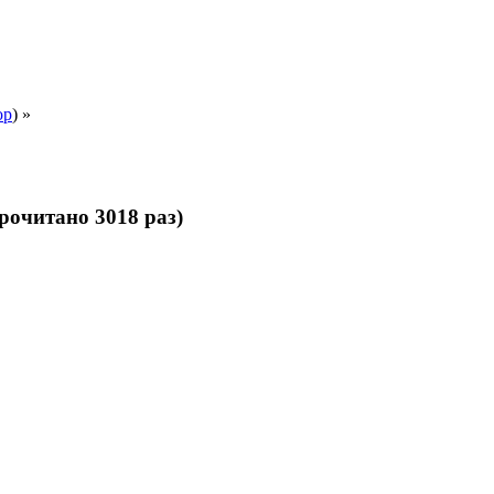
ор
) »
Прочитано 3018 раз)