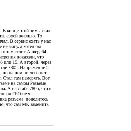
. В конце этой зимы стал
ить своей жизнью. То
чал. В сервис ехать у нас
 не могу. а хотел бы
 то там стоит Atmega64.
ерения показали, что
6 или 15. А второй, через
и где 7805. Напряжение 5
 но на нем ни чего нет.
. Стал там измерять. Вот
азъеме на самом Разъеме
а. А на стабе 7805, что в
ливал ГБО не я.
вка разъема, поделитесь
гаю, что сам МК заменить