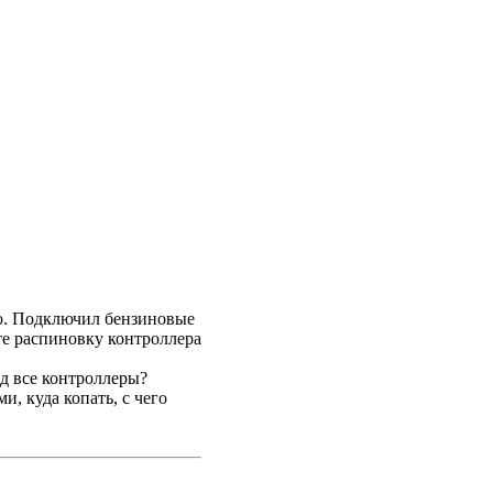
во. Подключил бензиновые
те распиновку контроллера
од все контроллеры?
, куда копать, с чего