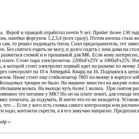
 Верой и правдой отработал почти 9 лет. Пробег более 130 тыр
я, ошибки форсунок 1,2,3,4 (всех сразу). Потом кнопка стала ж
ю сам, то решил подождать тепла. Снял предохранитель, тот замол
. Без снятого ездить не могу, и долго сидеть с ним дома на столе
а разжиться схемой и и прошивкой для МК. Если кому интересно,
плате. Стоят пара электролитов. 2200uFх25V и 1000uFх25V. Изм
, в которой стоит электролит первый идет на разъеме по моему 1
ерез электролит на 10 в Atmega64. Кварц на 16. Подпаялся к цеп
лом. Ниже стоит еще стабилизатор 7805 по-моему в корпусе so8,
 Кольцевых трещин не было. На машине зачистил на аккуме плюс
с небольшим вольта. На выходе чуть более 1 вольта. При снятом р
озможно это питание у МК? Но он на плате лежит, для отвода тепл
мку почитать, да подумать. В инете что-то не находится. Устанав
 что ... Если у кого есть схемка самого контроллера или распино
сти надо, контакты скрести, а я его замучаю напрасно. Предпола
андр
»