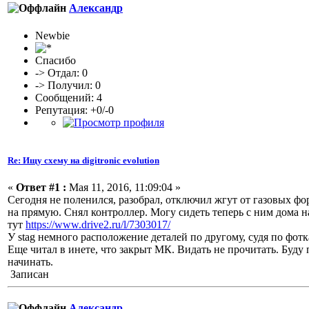
Александр
Newbie
Спасибо
-> Отдал: 0
-> Получил: 0
Сообщений: 4
Репутация: +0/-0
Re: Ищу схему на digitronic evolution
«
Ответ #1 :
Мая 11, 2016, 11:09:04 »
Сегодня не поленился, разобрал, отключил жгут от газовых ф
на прямую. Снял контроллер. Могу сидеть теперь с ним дома н
тут
https://www.drive2.ru/l/7303017/
У stag немного расположение деталей по другому, судя по фот
Еще читал в инете, что закрыт МК. Видать не прочитать. Буду 
начинать.
Записан
Александр