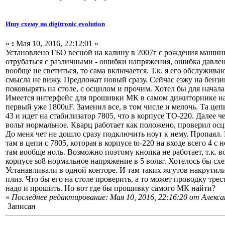
Ищу схему на digitronic evolution
«
:
Мая 10, 2016, 22:12:01 »
Установлено ГБО весной на калину в 2007г с рождения машины.
отрубаться с различными - ошибки напряжения, ошибка давлени
вообще не светиться, то сама включается. Т.к. я его обслужива
смысла не вижу. Предложат новый сразу. Сейчас езжу на бензине
поковырять на столе, с осцилом и прочим. Хотел бы для начал
Имеется интерфейс для прошивки МК в самом дижиторнике на 
первый уже 1800uF. Заменил все, в том числе и мелочь. Та цепь
43 и идет на стабилизатор 7805, что в корпусе TO-220. Далее ч
вольт нормальное. Кварц работает как положено, проверил осци
До меня чет не дошло сразу подключить ноут к нему. Пропаял.
там в цепи с 7805, которая в корпусе to-220 на входе всего 4 
там вообще ноль. Возможно поэтому кнопка не работает, т.к. в
корпусе so8 нормальное напряжение в 5 вольт. Хотелось бы схе
Устанавливали в одной конторе. И там таких жгутов накрутили,
плиз. Что бы его на столе проверить, а то может проводку тре
надо и прошить. Но вот где бы прошивку самого МК найти?
«
Последнее редактирование: Мая 10, 2016, 22:16:20 от Алекс
Записан