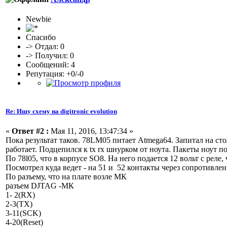
Newbie
Спасибо
-> Отдал: 0
-> Получил: 0
Сообщений: 4
Репутация: +0/-0
Re: Ищу схему на digitronic evolution
«
Ответ #2 :
Мая 11, 2016, 13:47:34 »
Пока результат таков. 78LM05 питает Atmega64. Запитал на сто
работает. Подцепился к tx rx шнурком от ноута. Пакеты ноут п
По 78l05, что в корпусе SO8. На него подается 12 вольт с рел
Посмотрел куда ведет - на 51 и 52 контакты через сопротивлен
По разъему, что на плате возле МК
разъем DJTAG -МК
1- 2(RX)
2-3(TX)
3-11(SCK)
4-20(Reset)