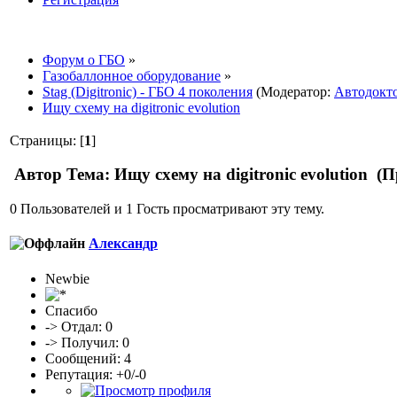
Форум о ГБО
»
Газобаллонное оборудование
»
Stag (Digitronic) - ГБО 4 поколения
(Модератор:
Автодокт
Ищу схему на digitronic evolution
Страницы: [
1
]
Автор
Тема: Ищу схему на digitronic evolution (
0 Пользователей и 1 Гость просматривают эту тему.
Александр
Newbie
Спасибо
-> Отдал: 0
-> Получил: 0
Сообщений: 4
Репутация: +0/-0