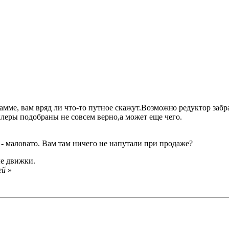
рамме, вам вряд ли что-то путное скажут.Возможн
о редуктор забр
леры подобраны не совсем верно,а может еще чего.
 - маловато. Вам там ничего не напутали при продаже?
е движки.
ей
»