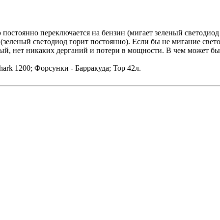
о постоянно переключается на бензин (мигает зеленый светодиод
з (зеленый светодиод горит постоянно). Если бы не мигание свет
вный, нет никаких дерганий и потери в мощности. В чем может б
hark 1200; Форсунки - Барракуда; Тор 42л.