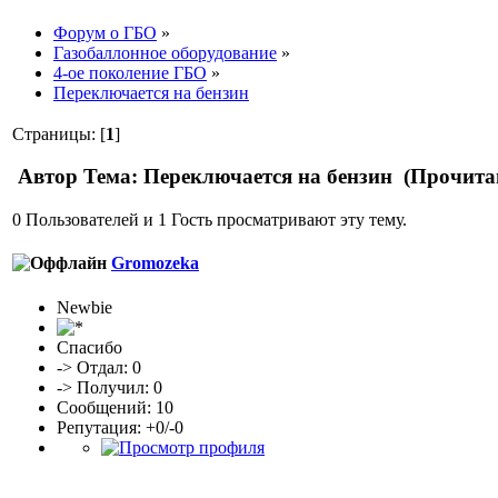
Форум о ГБО
»
Газобаллонное оборудование
»
4-ое поколение ГБО
»
Переключается на бензин
Страницы: [
1
]
Автор
Тема: Переключается на бензин (Прочитан
0 Пользователей и 1 Гость просматривают эту тему.
Gromozeka
Newbie
Спасибо
-> Отдал: 0
-> Получил: 0
Сообщений: 10
Репутация: +0/-0