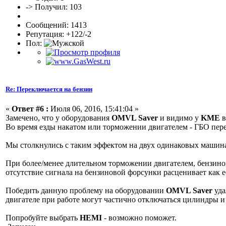
-> Получил: 103
Сообщений: 1413
Репутация: +122/-2
Пол:
Re: Переключается на бензин
«
Ответ #6 :
Июля 06, 2016, 15:41:04 »
Замечено, что у оборудования
OMVL Saver
и видимо у
KME
в
Во время езды накатом или торможении двигателем - ГБО пере
Мы столкнулись с таким эффектом на двух одинаковых машина
При более/менее длительном торможении двигателем, бензино
отсутствие сигнала на бензиновой форсунки расценивает как е
Победить данную проблему на оборудовании
OMVL Saver
уда
двигателе при работе могут частично отключаться цилиндры и 
Попробуйте выбрать
HEMI
- возможно поможет.