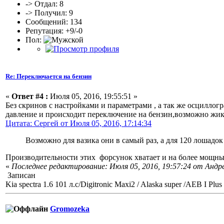
-> Отдал: 8
-> Получил: 9
Сообщений: 134
Репутация: +9/-0
Пол:
Re: Переключается на бензин
«
Ответ #4 :
Июля 05, 2016, 19:55:51 »
Без скринов с настройками и параметрами , а так же осциллог
давление и происходит переключение на бензин,возможно жик
Цитата: Сергей от Июля 05, 2016, 17:14:34
Возможно для вазика они в самый раз, а для 120 лошадок
Производительности этих форсунок хватает и на более мощны
«
Последнее редактирование: Июля 05, 2016, 19:57:24 от Андр
Записан
Kia spectra 1.6 101 л.c/Digitronic Maxi2 / Alaska super /AEB I Plus
Gromozeka