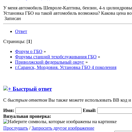
У меня автомобиль Шевроле-Каптива, бензин, 4-х цилиндровый,
Установка ГБО на такой автомобиль возможна? Какова цена во
Записан
Ответ
Страницы: [
1
]
Форум о ГБО
»
Форумы станций техобслуживания ГБО
»
Приволжский федеральный округ
»
г.Саранск, Мордовия. Установка ГБО 4 поколения
Быстрый ответ
С
быстрым ответом
Вы также можете использовать BB код и
Имя:
Email:
Визуальная проверка:
Прослушать
/
Запросить другое изображение