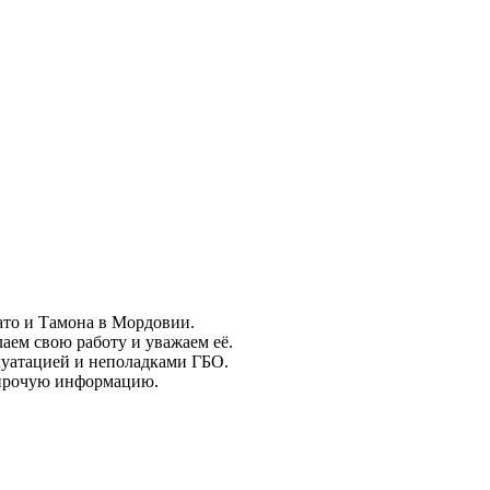
ато и Тамона в Мордовии.
лаем свою работу и уважаем её.
плуатацией и неполадками ГБО.
 прочую информацию.