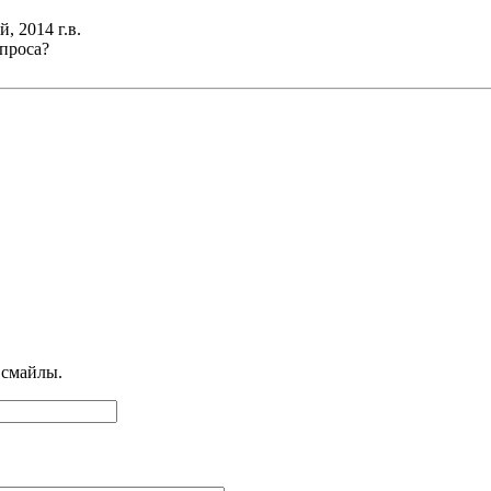
 2014 г.в.
проса?
 смайлы.