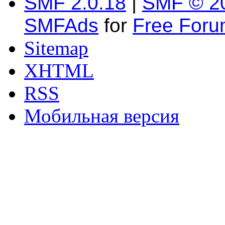
SMF 2.0.18
|
SMF © 2
SMFAds
for
Free For
Sitemap
XHTML
RSS
Мобильная версия