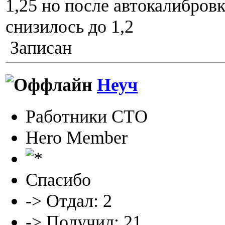
1,25 но после автокалибровк
снизилось до 1,2
Записан
Неуч
Работники СТО
Hero Member
Спасибо
-> Отдал: 2
-> Получил: 21