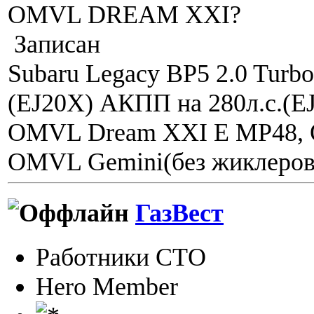
OMVL DREAM XXI?
Записан
Subaru Legacy BP5 2.0 Turbo 
(EJ20X) АКПП на 280л.с.(
OMVL Dream XXI E MP48, 
OMVL Gemini(без жиклеров
ГазВест
Работники СТО
Hero Member