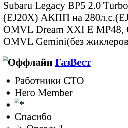
Subaru Legacy BP5 2.0 Turbo 
(EJ20X) АКПП на 280л.с.(
OMVL Dream XXI E MP48, 
OMVL Gemini(без жиклеров
ГазВест
Работники СТО
Hero Member
Спасибо