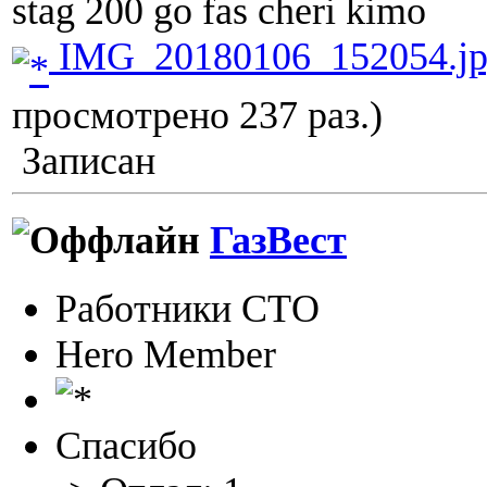
stag 200 go fas cheri kimo
IMG_20180106_152054.j
просмотрено 237 раз.)
Записан
ГазВест
Работники СТО
Hero Member
Спасибо