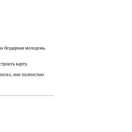
дна бездарная молодежь.
троить карту.
росил, они полностью