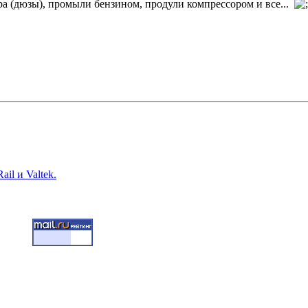
ра (дюзы), промыли бензином, продули компрессором и все...
il и Valtek.