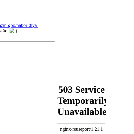
azin-gbo/nabor-dlya-
евайс