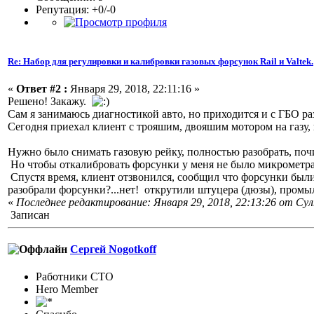
Репутация: +0/-0
Re: Набор для регулировки и калибровки газовых форсунок Rail и Valtek.
«
Ответ #2 :
Января 29, 2018, 22:11:16 »
Решено! Закажу.
Сам я занимаюсь диагностикой авто, но приходится и с ГБО р
Сегодня приехал клиент с трояшим, двояшим мотором на газу, н
Нужно было снимать газовую рейку, полностью разобрать, почи
Но чтобы откалибровать форсунки у меня не было микрометра
Спустя время, клиент отзвонился, сообщил что форсунки был
разобрали форсунки?...нет! открутили штуцера (дюзы), промы
«
Последнее редактирование: Января 29, 2018, 22:13:26 от Су
Записан
Сергей Nogotkoff
Работники СТО
Hero Member