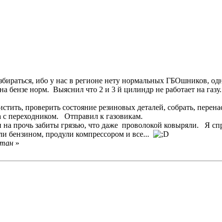
азбираться, ибо у нас в регионе нету нормальных ГБОшников, о
а бензе норм. Выяснил что 2 и 3 й цилиндр не работает на газу.
стить, проверить состояние резиновых деталей, собрать, перенас
 с переходником. Отправил к газовикам.
и на прочь забиты грязью, что даже проволокой ковыряли. Я сп
ли бензином, продули компрессором и все...
лтан
»