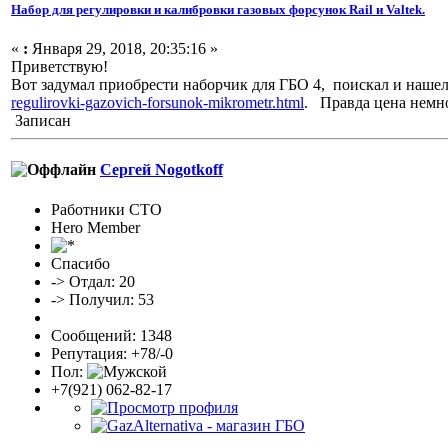
Набор для регулировки и калибровки газовых форсунок Rail и Valtek.
«
:
Января 29, 2018, 20:35:16 »
Приветствую!
Вот задумал приобрести наборчик для ГБО 4, поискал и нашел
regulirovki-gazovich-forsunok-mikrometr.html
. Правда цена немно
Записан
Сергей Nogotkoff
Работники СТО
Hero Member
Спасибо
-> Отдал: 20
-> Получил: 53
Сообщений: 1348
Репутация: +78/-0
Пол:
+7(921) 062-82-17