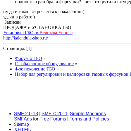
полностью разобрали форсунки?...нет! открутили штуце
ну да и такое встречается к сожалению (
удачи в работе )
Записан
ПРОДАЖА и УСТАНОВКА ГБО
Установка ГБО в
Великом Устюге
http://kalendula-shop.ru/
Страницы: [
1
]
Форум о ГБО
»
Газобаллонное оборудование
»
4-ое поколение ГБО
»
Набор для регулировки и калибровки газовых форсунок Ra
SMF 2.0.18
|
SMF © 2011
,
Simple Machines
SMFAds
for
Free Forums
|
Terms and Policies
Sitemap
XHTML