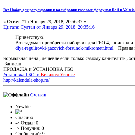
Re: Набор для регулировки и калибровки газовых форсунок Rail и Valtek.
«
Ответ #1 :
Января 29, 2018, 20:56:37 »
Цитата: Султан от Января 29, 2018, 20:35:16
Приветствую!
Вот задумал приобрести наборчик для ГБО 4, поискал и 
dlya-regulirovki-gazovich-forsunok-mikrometr.html
. Правда 
нормальная цена , дешевле если только самому канителить , хо
Записан
ПРОДАЖА и УСТАНОВКА ГБО
Установка ГБО в
Великом Устюге
http://kalendula-shop.ru/
Султан
Newbie
Спасибо
-> Отдал: 0
-> Получил: 0
Сообщений: 9