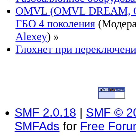
OMVL (OMVL DREAM, 
ГБО 4 поколения
(Модер
Alexey
) »
Глохнет при переключении
SMF 2.0.18
|
SMF © 2
SMFAds
for
Free For