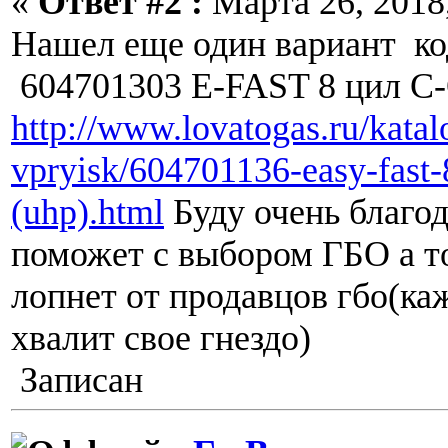
«
Ответ #2 :
Марта 26, 2018,
Нашел еще один вариант ко
604701303 E-FAST 8 цил 
http://www.lovatogas.ru/kata
vpryisk/604701136-easy-fast-
(uhp).html
Буду очень благод
поможет с выбором ГБО а то
лопнет от продавцов гбо(ка
хвалит свое гнездо
Записан