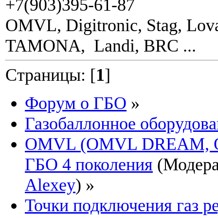
+7(903)395-61-87
OMVL, Digitronic, Stag, Lova
TAMONA, Landi, BRC ...
Страницы: [
1
]
Форум о ГБО
»
Газобаллонное оборудова
OMVL (OMVL DREAM, 
ГБО 4 поколения
(Модер
Alexey
) »
Точки подключения газ р