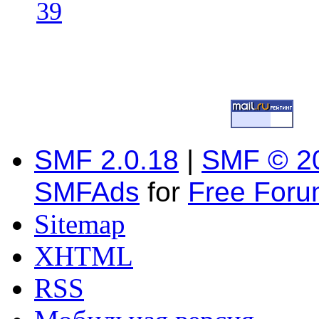
39
SMF 2.0.18
|
SMF © 2
SMFAds
for
Free For
Sitemap
XHTML
RSS