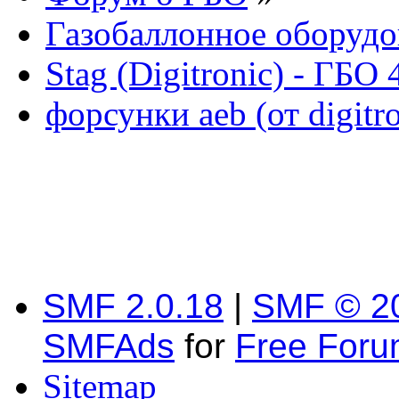
Газобаллонное оборудо
Stag (Digitronic) - ГБО
форсунки aeb (от digitro
SMF 2.0.18
|
SMF © 2
SMFAds
for
Free For
Sitemap