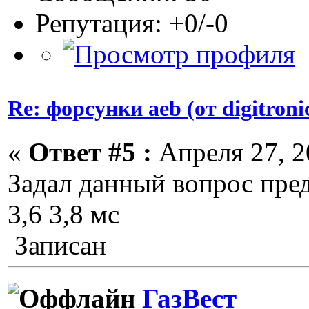
Репутация: +0/-0
Re: форсунки aeb (от digitroni
«
Ответ #5 :
Апреля 27, 2
Задал данный вопрос пре
3,6 3,8 мс
Записан
ГазВест