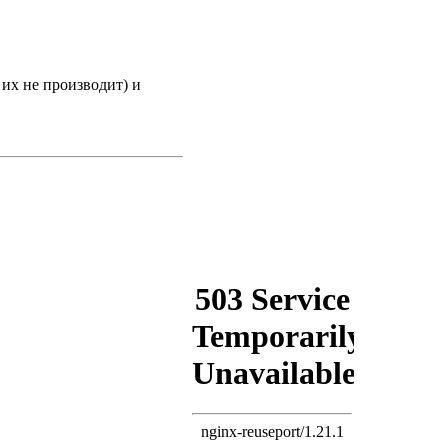
 их не производит) и
!