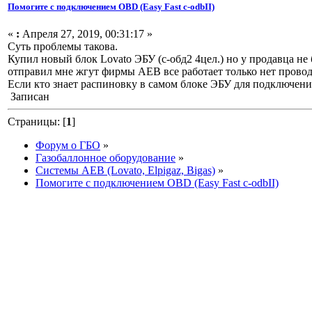
Помогите с подключением OBD (Easy Fast c-odbII)
«
:
Апреля 27, 2019, 00:31:17 »
Суть проблемы такова.
Купил новый блок Lovato ЭБУ (с-обд2 4цел.) но у продавца не 
отправил мне жгут фирмы AEB все работает только нет прово
Если кто знает распиновку в самом блоке ЭБУ для подключени
Записан
Страницы: [
1
]
Форум о ГБО
»
Газобаллонное оборудование
»
Системы AEB (Lovato, Elpigaz, Bigas)
»
Помогите с подключением OBD (Easy Fast c-odbII)