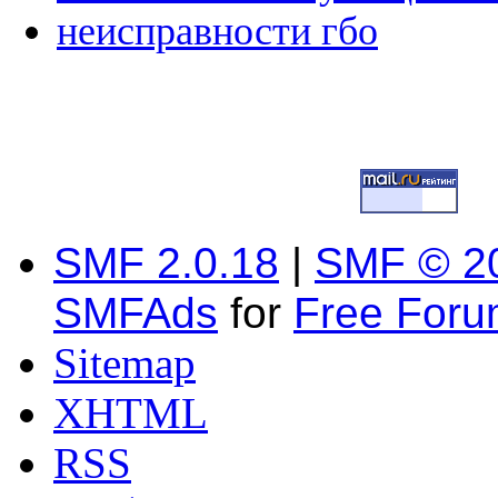
неисправности гбо
SMF 2.0.18
|
SMF © 2
SMFAds
for
Free For
Sitemap
XHTML
RSS