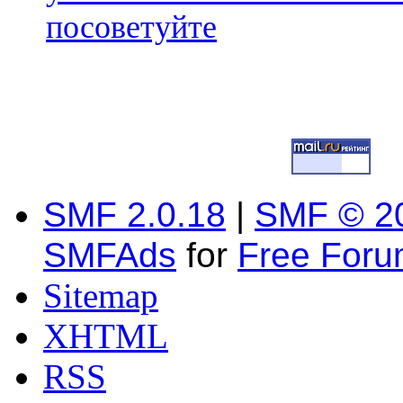
посоветуйте
SMF 2.0.18
|
SMF © 2
SMFAds
for
Free For
Sitemap
XHTML
RSS