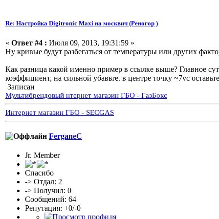
Re: Настройка Digitronic Maxi на москвич (Реногор )
«
Ответ #4 :
Июля 09, 2013, 19:31:59 »
Ну кривые будут разбегаться от температуры или других фактор
Как разница какой именно пример в ссылке выше? Главное су
коэффициент, на сильной убавьте. в центре точку ~7vc оставьт
Записан
Мультибрендовый нтернет магазин ГБО - ГазБокс
Интернет магазин ГБО - SECGAS
FerganeC
Jr. Member
Спасибо
-> Отдал: 2
-> Получил: 0
Сообщений: 64
Репутация: +0/-0