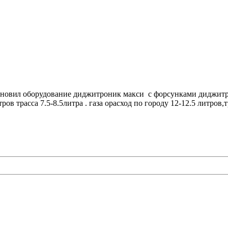
анови
л оборудование диджитроник макси с форсунками диджитр
ов трасса 7.5-8.5литра . газа орасход по городу 12-12.5 литров,