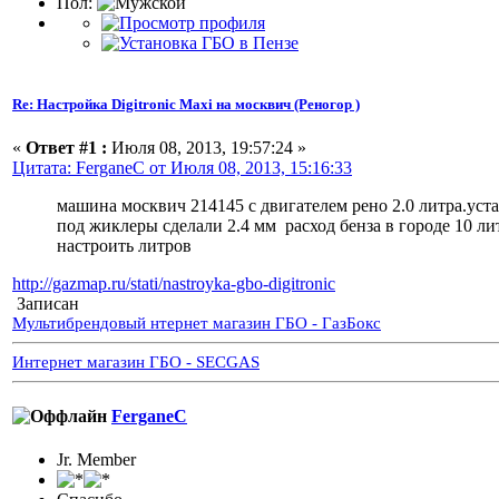
Пол:
Re: Настройка Digitronic Maxi на москвич (Реногор )
«
Ответ #1 :
Июля 08, 2013, 19:57:24 »
Цитата: FerganeC от Июля 08, 2013, 15:16:33
машина москвич 214145 с двигателем рено 2.0 литра.уст
под жиклеры сделали 2.4 мм расход бенза в городе 10 литр
настроить литров
http://gazmap.ru/stati/nastroyka-gbo-digitronic
Записан
Мультибрендовый нтернет магазин ГБО - ГазБокс
Интернет магазин ГБО - SECGAS
FerganeC
Jr. Member