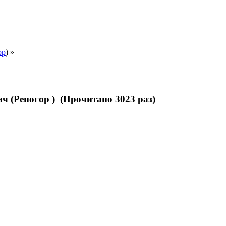
ор
) »
ич (Реногор ) (Прочитано 3023 раз)