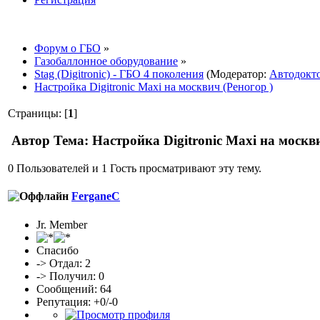
Форум о ГБО
»
Газобаллонное оборудование
»
Stag (Digitronic) - ГБО 4 поколения
(Модератор:
Автодокт
Настройка Digitronic Maxi на москвич (Реногор )
Страницы: [
1
]
Автор
Тема: Настройка Digitronic Maxi на москв
0 Пользователей и 1 Гость просматривают эту тему.
FerganeC
Jr. Member
Спасибо
-> Отдал: 2
-> Получил: 0
Сообщений: 64
Репутация: +0/-0