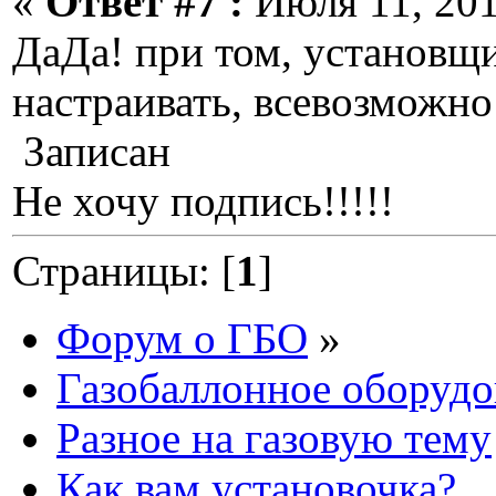
«
Ответ #7 :
Июля 11, 201
ДаДа! при том, установщ
настраивать, всевозможн
Записан
Не хочу подпись!!!!!
Страницы: [
1
]
Форум о ГБО
»
Газобаллонное оборудо
Разное на газовую тему
Как вам установочка?