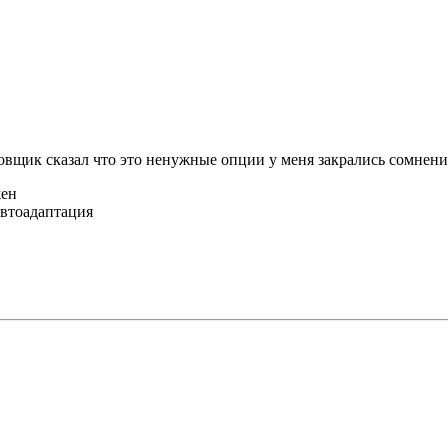
новщик сказал что это ненужные опции у меня закрались сомнени
жен
автоадаптация