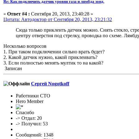
Re: Как подключить датчик уровня газа и лямбда зонд.
«
Ответ #4 :
Сентября 20, 2013, 23:40:28 »
Цитата: Автодоктор от Сентября 20, 2013, 23:21:32
Сюда только приклеить датчик можно. Снять стекло, ст
центру отверстия под стрелку, проводка по схеме. Лямбду
Несколько вопросов
1. При таком подключении сильно врать будет?
2. Какой датчик нужно, какой приклеивать?
3. Если полностью менять мултик то на какой?
Записан
Сергей Nogotkoff
Работники СТО
Hero Member
Спасибо
-> Отдал: 20
-> Получил: 53
Сообщений: 1348