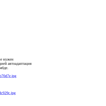
не нужен
цией автоадаптация
мбде.