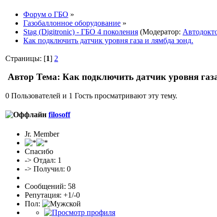
Форум о ГБО
»
Газобаллонное оборудование
»
Stag (Digitronic) - ГБО 4 поколения
(Модератор:
Автодокт
Как подключить датчик уровня газа и лямбда зонд.
Страницы: [
1
]
2
Автор
Тема: Как подключить датчик уровня газа
0 Пользователей и 1 Гость просматривают эту тему.
filosoff
Jr. Member
Спасибо
-> Отдал: 1
-> Получил: 0
Сообщений: 58
Репутация: +1/-0
Пол: