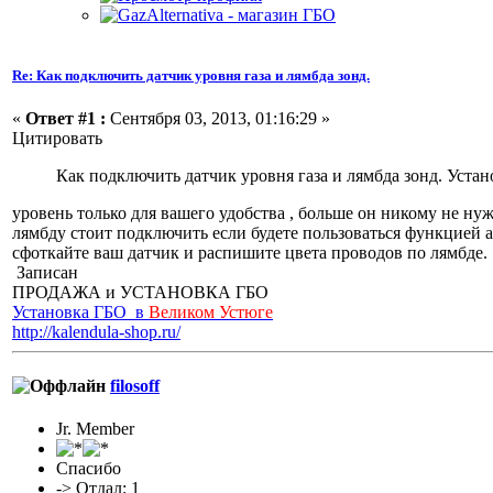
Re: Как подключить датчик уровня газа и лямбда зонд.
«
Ответ #1 :
Сентября 03, 2013, 01:16:29 »
Цитировать
Как подключить датчик уровня газа и лямбда зонд. Уста
уровень только для вашего удобства , больше он никому не ну
лямбду стоит подключить если будете пользоваться функцией 
сфоткайте ваш датчик и распишите цвета проводов по лямбде.
Записан
ПРОДАЖА и УСТАНОВКА ГБО
Установка ГБО в
Великом Устюге
http://kalendula-shop.ru/
filosoff
Jr. Member
Спасибо
-> Отдал: 1