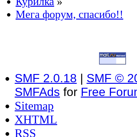
Курилка
»
Мега форум, спасибо!!
SMF 2.0.18
|
SMF © 2
SMFAds
for
Free For
Sitemap
XHTML
RSS