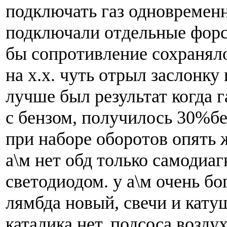
подключать газ одновременн
подключали отдельные форс
бы сопротивление сохраняло
на х.х. чуть отрыл заслонку 
лучше был результат когда г
с бензом, получилось 30%бе
при наборе оборотов опять ж
а\м нет обд только самодиа
светодиодом. у а\м очень бо
лямбда новый, свечи и кату
каталика нет. подсоса воздух