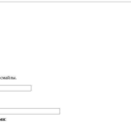
 смайлы.
ами
: