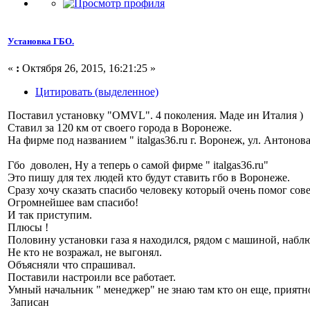
Установка ГБО.
«
:
Октября 26, 2015, 16:21:25 »
Цитировать (выделенное)
Поставил установку "OMVL". 4 поколения. Маде ин Италия )
Ставил за 120 км от своего города в Воронеже.
На фирме под названием " italgas36.ru г. Воронеж, ул. Антонов
Гбо доволен, Ну а теперь о самой фирме " italgas36.ru"
Это пишу для тех людей кто будут ставить гбо в Воронеже.
Сразу хочу сказать спасибо человеку который очень помог сов
Огромнейшее вам спасибо!
И так приступим.
Плюсы !
Половину установки газа я находился, рядом с машиной, набл
Не кто не возражал, не выгонял.
Объясняли что спрашивал.
Поставили настроили все работает.
Умный начальник " менеджер" не знаю там кто он еще, приятно
Записан