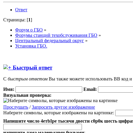
Ответ
Страницы: [
1
]
Форум о ГБО
»
Форумы станций техобслуживания ГБО
»
Центральный федеральный округ
»
Установка ГБО.
Быстрый ответ
С
быстрым ответом
Вы также можете использовать BB код и
Имя:
Email:
Визуальная проверка:
Прослушать
/
Запросить другое изображение
Наберите символы, которые изображены на картинке:
Напишите число 4етbIpe тысячи двести с0р0к шeсть цифр
напишите лама маленькими буквами
: