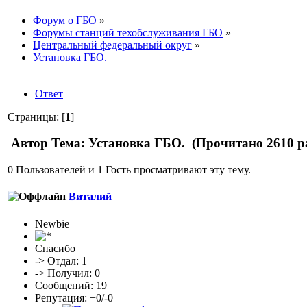
Форум о ГБО
»
Форумы станций техобслуживания ГБО
»
Центральный федеральный округ
»
Установка ГБО.
Ответ
Страницы: [
1
]
Автор
Тема: Установка ГБО. (Прочитано 2610 р
0 Пользователей и 1 Гость просматривают эту тему.
Виталий
Newbie
Спасибо
-> Отдал: 1
-> Получил: 0
Сообщений: 19
Репутация: +0/-0