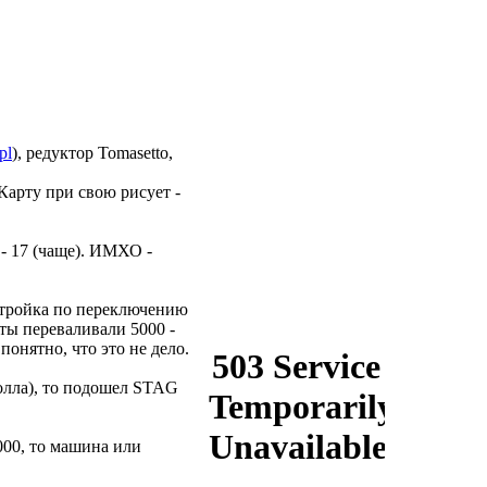
pl
), редуктор Tomasetto,
арту при свою рисует -
 - 17 (чаще). ИМХО -
астройка по переключению
оты переваливали 5000 -
онятно, что это не дело.
олла), то подошел STAG
000, то машина или