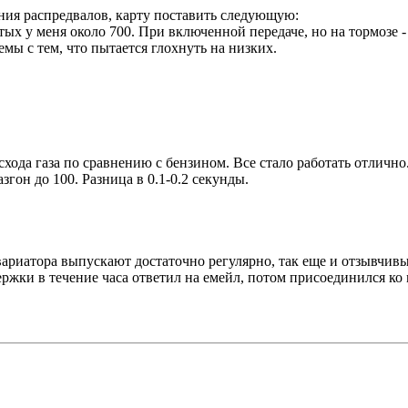
ния распредвалов, карту поставить следующую:
стых у меня около 700. При включенной передаче, но на тормозе -
мы с тем, что пытается глохнуть на низких.
схода газа по сравнению с бензином. Все стало работать отлично
гон до 100. Разница в 0.1-0.2 секунды.
вариатора выпускают достаточно регулярно, так еще и отзывчив
ржки в течение часа ответил на емейл, потом присоединился ко м