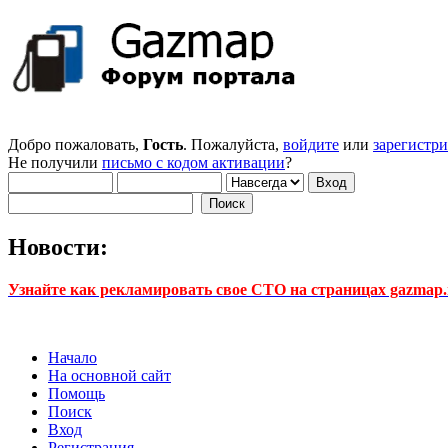
Добро пожаловать,
Гость
. Пожалуйста,
войдите
или
зарегистр
Не получили
письмо с кодом активации
?
Новости:
Узнайте как рекламировать свое СТО на страницах gazmap.r
Начало
На основной сайт
Помощь
Поиск
Вход
Регистрация