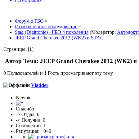
Форум о ГБО
»
Газобаллонное оборудование
»
Stag (Digitronic) - ГБО 4 поколения
(Модератор:
Автодокт
JEEP Grand Cherokee 2012 (WK2) и STAG
Страницы: [
1
]
Автор
Тема: JEEP Grand Cherokee 2012 (WK2) и
0 Пользователей и 1 Гость просматривают эту тему.
Vladder
Newbie
Спасибо
-> Отдал: 0
-> Получил: 0
Сообщений: 1
Репутация: +0/-0