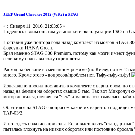
JEEP Grand Cherokee 2012 (WK2) и STAG
«
:
Января 11, 2016, 21:03:05 »
Поделюсь своим опытом установки и эксплуатации ГБО на Gra
Поставил уже полтора года назад комплект из мозгов STAG-30
форсунки HANA Green.
Брал именно STAG-300 Premium, потому как мозги имеют функ
если кому надо - выложу скриншоты.
Расход на бензине в смешанном режиме (по Киеву, потом 15 км 
много. Кроме этого - вопросов/проблем нет. Тьфу-тьфу-тьфу!
Изначально просил поставить в комплекте с вариатором, но с
назад на бензин на оборотах свыше 5 тыс. Так вот Микролуч ск
мотор дергался, появлялся "чек" и машина отказывалась набира
Обратился на STAG c вопросом какой их вариатор подойдет м
TAP-03/2.
И вот здесь начались приколы. Если выставлять "стандартные"
пыталась глохнуть на низких оборотах или постоянно бросала 