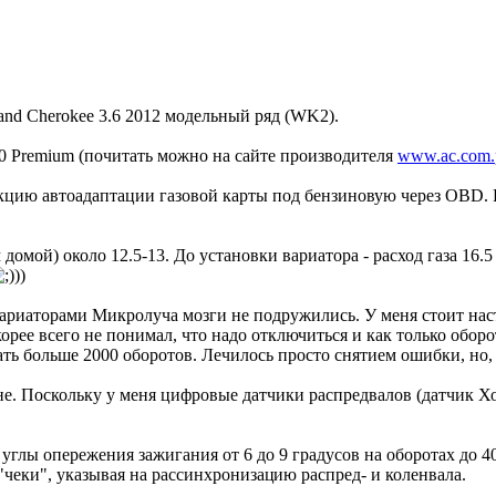
nd Cherokee 3.6 2012 модельный ряд (WK2).
0 Premium (почитать можно на сайте производителя
www.ac.com.
цию автоадаптации газовой карты под бензиновую через OBD. К
домой) около 12.5-13. До установки вариатора - расход газа 16.5
))
 вариаторами Микролуча мозги не подружились. У меня стоит н
орее всего не понимал, что надо отключиться и как только обор
ть больше 2000 оборотов. Лечилось просто снятием ошибки, но, п
не. Поскольку у меня цифровые датчики распредвалов (датчик Х
 углы опережения зажигания от 6 до 9 градусов на оборотах до 4
"чеки", указывая на рассинхронизац
ию распред- и коленвала.