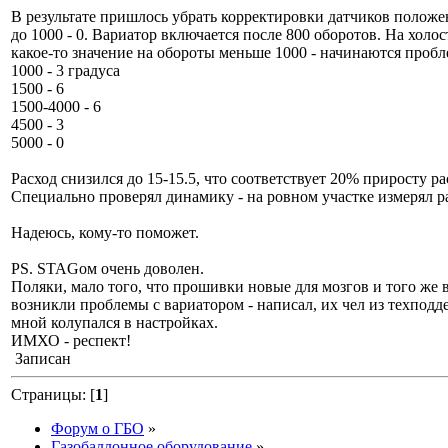
В результате пришлось убрать корректировки датчиков положе
до 1000 - 0. Вариатор включается после 800 оборотов. На холо
какое-то значение на обороты меньше 1000 - начинаются пробле
1000 - 3 градуса
1500 - 6
1500-4000 - 6
4500 - 3
5000 - 0
Расход снизился до 15-15.5, что соответствует 20% приросту ра
Специально проверял динамику - на ровном участке измерял раз
Надеюсь, кому-то поможет.
PS. STAGом очень доволен.
Поляки, мало того, что прошивки новые для мозгов и того же 
возникли проблемы с вариатором - написал, их чел из техподде
мной колупался в настройках.
ИМХО - респект!
Записан
Страницы: [
1
]
Форум о ГБО
»
Газобаллонное оборудование
»