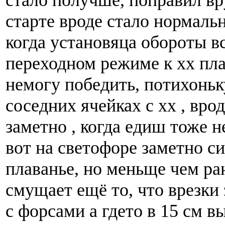
стало получше, поправил в
старте вроде стало нормальн
когда установяца обороты вс
переходном режиме к хх пл
немогу победить, потихоньк
соседних ячейках с хх , врод
заметно , когда едиш тоже н
вот на светофоре заметно си
плаванье, но меньще чем ра
смущает ещё то, что врезки
с форсами а гдето в 15 см в