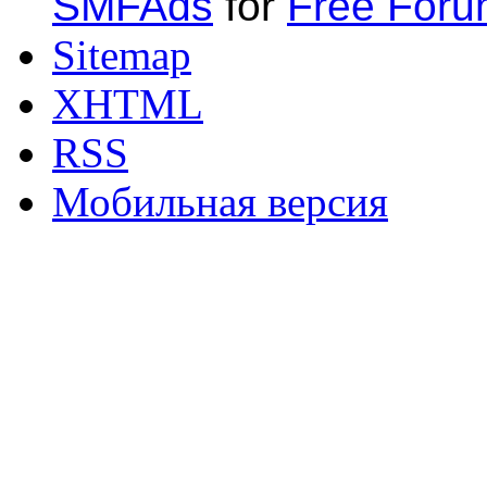
SMFAds
for
Free For
Sitemap
XHTML
RSS
Мобильная версия