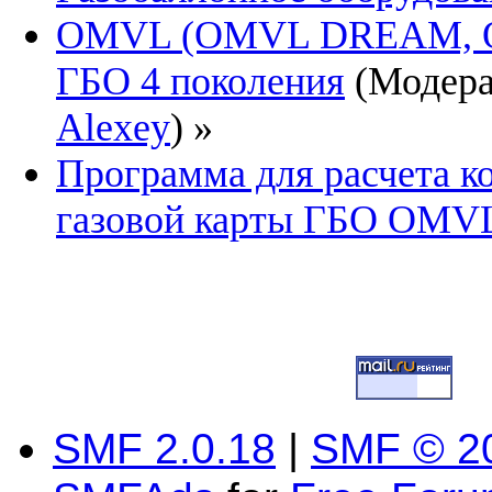
OMVL (OMVL DREAM, 
ГБО 4 поколения
(Модер
Alexey
) »
Программа для расчета к
газовой карты ГБО OMVL
SMF 2.0.18
|
SMF © 2