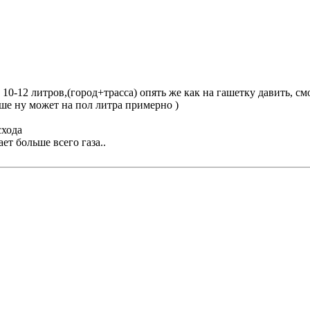
10-12 литров,(город+трасса) опять же как на гашетку давить, смо
ольше ну может на пол литра примерно )
схода
ет больше всего газа..