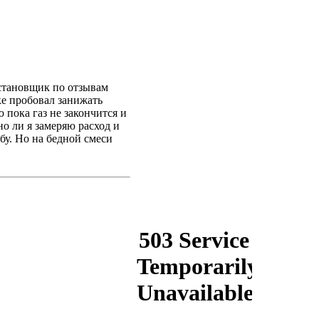
становщик по отзывам
ке пробовал занижать
 пока газ не закончится и
о ли я замеряю расход и
бу. Но на бедной смеси