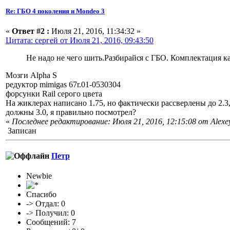
Re: ГБО 4 поколения и Mondeo 3
«
Ответ #2 :
Июля 21, 2016, 11:34:32 »
Цитата: сергей от Июля 21, 2016, 09:43:50
Не надо не чего шить.Разбирайс
я с ГБО. Комплектация к
Мозги Alpha S
редуктор mimigas 67r.01-0530304
форсунки Rail серого цвета
На жиклерах написано 1.75, но фактически рассверлены до 2.3,
должны 3.0, я правильно посмотрел?
«
Последнее редактирование: Июля 21, 2016, 12:15:08 от Alexey
Записан
Петр
Newbie
Спасибо
-> Отдал: 0
-> Получил: 0
Сообщений: 7