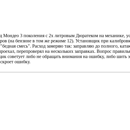
д Мондео 3 поколения с 2х литровым Дюратеком на механике, у
тров (на бензине в том же режиме 12). Установщик при калибров
"бедная смесь". Расход замеряю так: заправляю до полного, катаю
проехал, перепроверял на нескольких заправках. Вопрос правильн
вщик советует либо не обращать внимания на ошибку, либо шить э
 скроет ошибку.