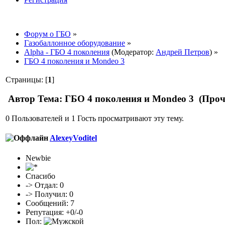
Форум о ГБО
»
Газобаллонное оборудование
»
Alpha - ГБО 4 поколения
(Модератор:
Андрей Петров
) »
ГБО 4 поколения и Mondeo 3
Страницы: [
1
]
Автор
Тема: ГБО 4 поколения и Mondeo 3 (Проч
0 Пользователей и 1 Гость просматривают эту тему.
AlexeyVoditel
Newbie
Спасибо
-> Отдал: 0
-> Получил: 0
Сообщений: 7
Репутация: +0/-0
Пол: