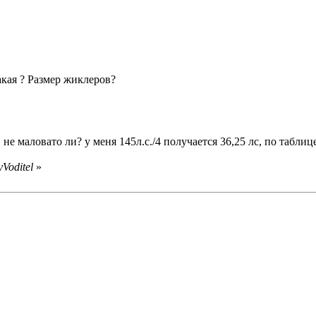
акая ? Размер жиклеров?
 не маловато ли? у меня 145л.с./4 получается 36,25 лс, по табли
Voditel
»