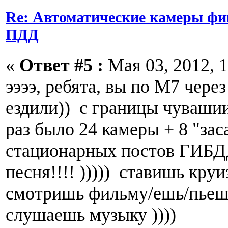
Re: Автоматические камеры ф
ПДД
«
Ответ #5 :
Мая 03, 2012, 1
ээээ, ребята, вы по М7 через
ездили)) с границы чувашии
раз было 24 камеры + 8 "заса
стационарных постов ГИБДД 
песня!!!! ))))) ставишь круи
смотришь фильму/ешь/пьеш
слушаешь музыку ))))