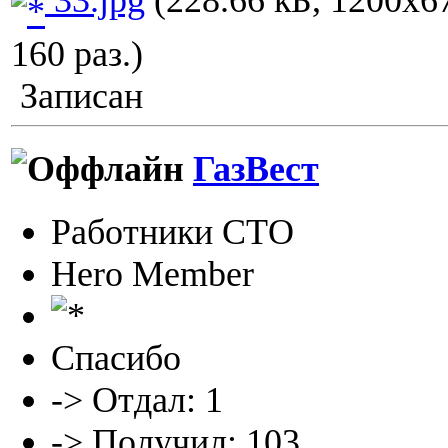
160 раз.)
Записан
ГазВест
Работники СТО
Hero Member
Спасибо
-> Отдал: 1
-> Получил: 103