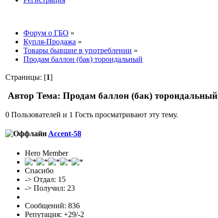
Форум о ГБО
»
Купля-Продажа
»
Товары бывшие в употреблении
»
Продам баллон (бак) тороидальный
Страницы: [
1
]
Автор
Тема: Продам баллон (бак) тороидальный
0 Пользователей и 1 Гость просматривают эту тему.
Accent-58
Hero Member
Спасибо
-> Отдал: 15
-> Получил: 23
Сообщений: 836
Репутация: +29/-2