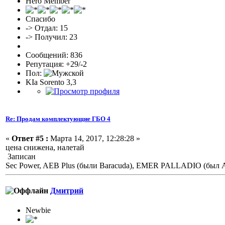
Hero Member
Спасибо
-> Отдал: 15
-> Получил: 23
Сообщений: 836
Репутация: +29/-2
Пол:
KIa Sorento 3,3
Re: Продам комплектующие ГБО 4
«
Ответ #5 :
Марта 14, 2017, 12:28:28 »
цена снижена, налетай
Записан
Sec Power, AEB Plus (были Baracuda), EMER PALLADIO (был Ati
Дмитрий
Newbie