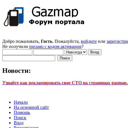
Добро пожаловать,
Гость
. Пожалуйста,
войдите
или
зарегистр
Не получили
письмо с кодом активации
?
Новости:
Узнайте как рекламировать свое СТО на страницах gazmap.r
Начало
На основной сайт
Помощь
Поиск
Вход
Регистрация