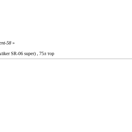
ent-58
»
ker SR-06 super) , 75л тор