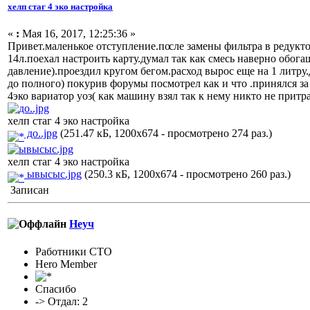
хелп стаг 4 эко настройка
«
:
Мая 16, 2017, 12:25:36 »
Привет.маленьк
ое отступление.по
сле замены фильтра в редукто
14л.поехал настроить карту.думал так как смесь наверно обога
давление).проездил кругом бегом.расход вырос еще на 1 литру.
до полного) покурив форумы посмотрел как и что .принялся за
4эко вариатор уоз( как машину взял так к нему никто не притр
хелп стаг 4 эко настройка
до..jpg
(251.47 кБ, 1200x674 - просмотрено 274 раз.)
хелп стаг 4 эко настройка
ывысыс.jpg
(250.3 кБ, 1200x674 - просмотрено 260 раз.)
Записан
Неуч
Работники СТО
Hero Member
Спасибо
-> Отдал: 2