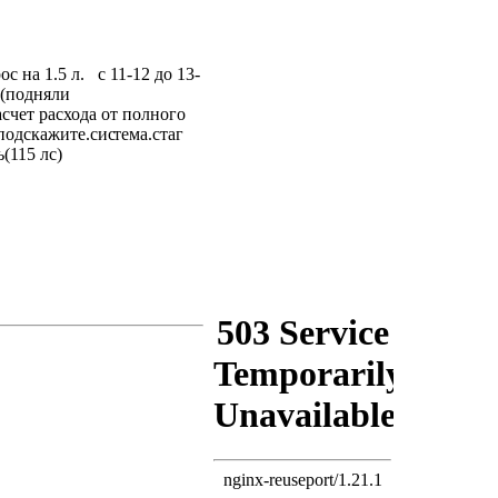
с на 1.5 л. с 11-12 до 13-
 (подняли
асчет расхода от полного
подскажите.сис
тема.стаг
(115 лс)