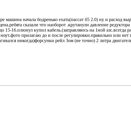
ре машина начала бодренько ехать(пассат б5 2.0) ну и расход выро
щена.ребя
та сказали что наоборот .крутанули давление редуктора
до 15-16.плюнул купил кабель.(заправляюсь на 1ной азс.всегда р
 ноут.фото прилагаю до и после регулировки.пр
авильно или нет 
агивался никогда)форсунки рейл 3ом (не точно) 2 литра двигатель