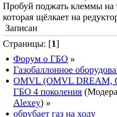
Пробуй поджать клеммы на 
которая щёлкает на редукто
Записан
Страницы: [
1
]
Форум о ГБО
»
Газобаллонное оборудова
OMVL (OMVL DREAM, 
ГБО 4 поколения
(Модер
Alexey
) »
обрубает газ на ходу