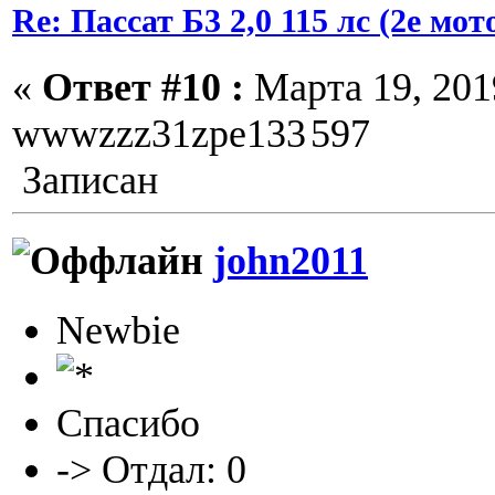
Re: Пассат Б3 2,0 115 лс (2е м
«
Ответ #10 :
Марта 19, 2019
wwwzzz31zpe133
597
Записан
john2011
Newbie
Спасибо
-> Отдал: 0