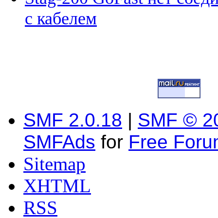
с кабелем
SMF 2.0.18
|
SMF © 2
SMFAds
for
Free For
Sitemap
XHTML
RSS