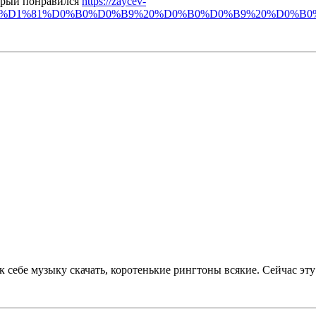
торый понравился
https://zaycev-
D0%B8%D1%81%D0%B0%D0%B9%20%D0%B0%D0%B9%20%D0%B
к себе музыку скачать, коротенькие рингтоны всякие. Сейчас эту