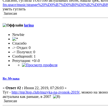
Спасибо, гуглила ТОП-100 актуальных песен, нашла трек, ко
fm.space/music/strange%20%D0%B7%D0%B0%D0%B2%
уметь гуглить
Записан
larina
Newbie
Спасибо
-> Отдал: 0
-> Получил: 0
Сообщений: 1
Репутация: +0/-0
Re: Музыка
«
Ответ #2 :
Июня 22, 2019, 07:26:03 »
Тут -
http://mp3top.club/muzyka-na-zvonok-2019/
, можно на звоно
актуальна как раньше, в 2007
Записан