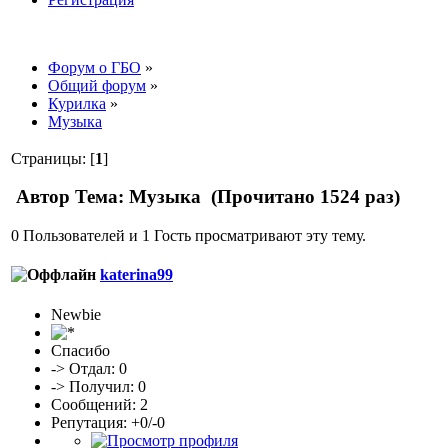
Форум о ГБО
»
Общий форум
»
Курилка
»
Музыка
Страницы: [
1
]
Автор
Тема: Музыка (Прочитано 1524 раз)
0 Пользователей и 1 Гость просматривают эту тему.
katerina99
Newbie
Спасибо
-> Отдал: 0
-> Получил: 0
Сообщений: 2
Репутация: +0/-0