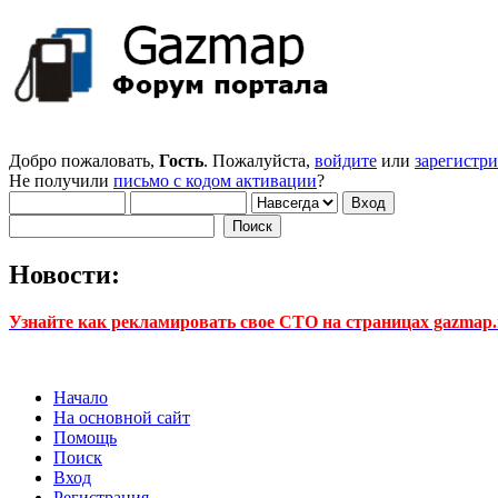
Добро пожаловать,
Гость
. Пожалуйста,
войдите
или
зарегистр
Не получили
письмо с кодом активации
?
Новости:
Узнайте как рекламировать свое СТО на страницах gazmap.r
Начало
На основной сайт
Помощь
Поиск
Вход
Регистрация