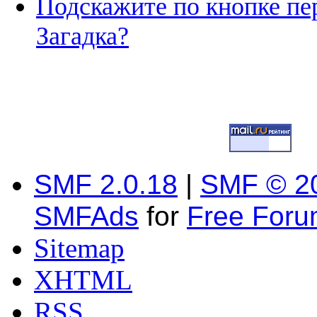
Подскажите по кнопке пе
Загадка?
SMF 2.0.18
|
SMF © 2
SMFAds
for
Free For
Sitemap
XHTML
RSS